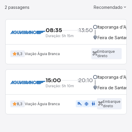
2 passagens
Recomendado
Itaporanga d'Ajud
08:35
13:50
Duração:
5h 15m
Feira de Santana,
Embarque
8,3
Viação Águia Branca
direto
Itaporanga d'Ajud
15:00
20:10
Duração:
5h 10m
Feira de Santana,
Embarque
airline_seat_legroom_extra
ac_unit
WC
8,3
Viação Águia Branca
direto