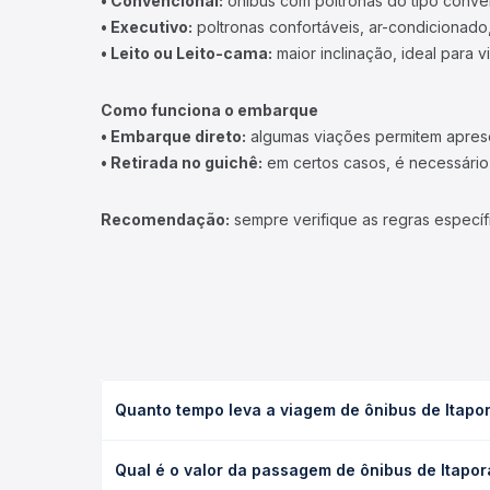
• Convencional:
ônibus com poltronas do tipo conve
• Executivo:
poltronas confortáveis, ar-condicionado,
• Leito ou Leito-cama:
maior inclinação, ideal para 
Como funciona o embarque
• Embarque direto:
algumas viações permitem apresen
• Retirada no guichê:
em certos casos, é necessário r
Recomendação:
sempre verifique as regras específ
Quanto tempo leva a viagem de ônibus de Itapor
A viagem de ônibus de Itaporanga, PB para Catingue
Qual é o valor da passagem de ônibus de Itapor
leito) e as condições de tráfego. Na Quero Passag