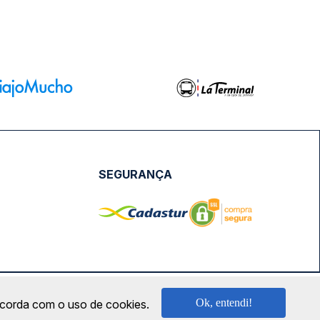
SEGURANÇA
NPJ: 18.087.991/0001-57 | saconibus@queropassagem.com.br
Ok, entendi!
oncorda com o uso de cookies.