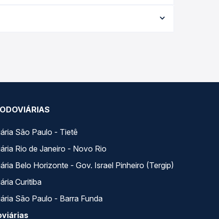
ta da viagem, a empresa, o tipo de poltrona e a
elhor oferta para o seu roteiro.
longo do dia. Na Quero Passagem você compara
a na sua viagem.
ODOVIÁRIAS
ária São Paulo - Tietê
ária Rio de Janeiro - Novo Rio
ria Belo Horizonte - Gov. Israel Pinheiro (Tergip)
ria Curitiba
ária São Paulo - Barra Funda
viárias