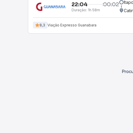
Itap
22:04
00:02
Duração:
1h 58m
Cati
8,3
Viação Expresso Guanabara
Procu