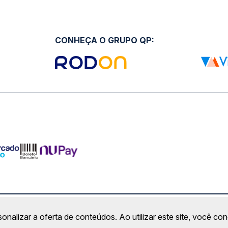
CONHEÇA O GRUPO QP:
ro Comercial Alphaville, Barueri - SP | CEP: 06453-038 | C
sonalizar a oferta de conteúdos. Ao utilizar este site, você c
Copyright 2026 © QueroPassagem.com.br