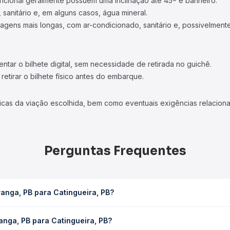
ncional geralmente possuem uma inclinação até 45º e banheiro.
 sanitário e, em alguns casos, água mineral.
viagens mais longas, com ar-condicionado, sanitário e, possivelmente
tar o bilhete digital, sem necessidade de retirada no guichê.
etirar o bilhete físico antes do embarque.
icas da viação escolhida, bem como eventuais exigências relaciona
Perguntas Frequentes
anga, PB para Catingueira, PB?
ira, PB leva em média 2h 1min, podendo variar conforme a viação, 
anga, PB para Catingueira, PB?
em você consulta os horários disponíveis e vê a duração exata de