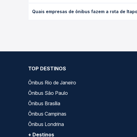
O preço da passagem de ônibus de Itaporanga, PB p
Quais empresas de ônibus fazem a rota de Itapo
antecedência da compra. Na Quero Passagem você c
As viações Expresso Guanabara operam o trecho de
todas as opções — empresas, horários, tipos de se
TOP DESTINOS
Ônibus Rio de Janeiro
Ônibus São Paulo
Ônibus Brasília
Ônibus Campinas
Ônibus Londrina
+ Destinos