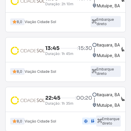
Duração:
2h 10m
Mutuípe, BA
Embarque
8,0
Viação Cidade Sol
direto
Itaquara, BA
13:45
15:30
C
Duração:
1h 45m
Mutuípe, BA
Embarque
8,0
Viação Cidade Sol
direto
Itaquara, BA
22:45
00:20
EX
Duração:
1h 35m
Mutuípe, BA
Embarque
ac_unit
wc
8,0
Viação Cidade Sol
direto