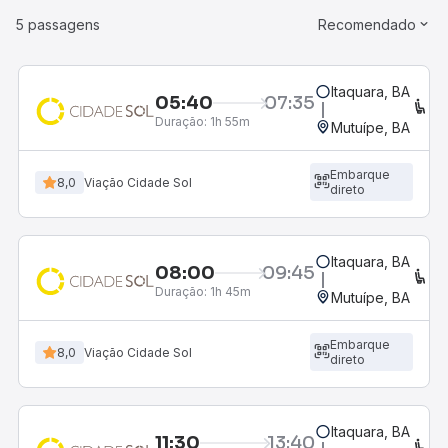
5 passagens
Recomendado
Itaquara, BA
05:40
07:35
C
Duração:
1h 55m
Mutuípe, BA
Embarque
8,0
Viação Cidade Sol
direto
Itaquara, BA
08:00
09:45
C
Duração:
1h 45m
Mutuípe, BA
Embarque
8,0
Viação Cidade Sol
direto
Itaquara, BA
11:30
13:40
C