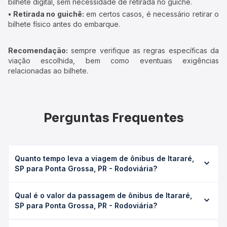
bilhete digital, sem necessidade de retirada no guichê.
• Retirada no guichê:
em certos casos, é necessário retirar o
bilhete físico antes do embarque.
Recomendação:
sempre verifique as regras específicas da
viação escolhida, bem como eventuais exigências
relacionadas ao bilhete.
Perguntas Frequentes
Quanto tempo leva a viagem de ônibus de Itararé,
SP para Ponta Grossa, PR - Rodoviária?
A viagem de ônibus de Itararé, SP para Ponta Grossa, PR -
Qual é o valor da passagem de ônibus de Itararé,
Rodoviária leva em média 3h 12min, podendo variar
SP para Ponta Grossa, PR - Rodoviária?
conforme a viação, o tipo de serviço (convencional,
executivo ou leito) e as condições de tráfego. Na Quero
O preço da passagem de ônibus de Itararé, SP para Ponta