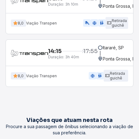
Duração:
3h 10m
Ponta Grossa, PR 
Retirada
airline_seat_legroom_extra
ac_unit
WC
8,0
Viação Transpen
guichê
Itararé, SP
14:15
17:55
Duração:
3h 40m
Ponta Grossa, PR 
Retirada
ac_unit
wc
8,0
Viação Transpen
guichê
Viações que atuam nesta rota
Procure a sua passagem de ônibus selecionando a viação de
sua preferência.