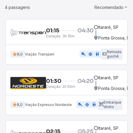
4 passagens
Recomendado
Itararé, SP
01:15
04:30
Duração:
3h 15m
Ponta Grossa, PR 
Retirada
airline_seat_legroom_extra
ac_unit
WC
8,0
Viação Transpen
guichê
Itararé, SP
01:30
04:20
Duração:
2h 50m
Ponta Grossa, PR 
Embarque
airline_seat_legroom_extra
ac_unit
WC
8,0
Viação Expresso Nordeste
direto
Itararé, SP
02:15
05:25