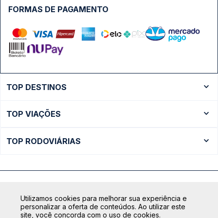
FORMAS DE PAGAMENTO
TOP DESTINOS
Ônibus Rio de Janeiro
TOP VIAÇÕES
Ônibus São Paulo
Passagens Cometa
Ônibus Brasília
TOP RODOVIÁRIAS
Passagens Gontijo
Ônibus Campinas
Rodoviária São Paulo - Tietê
Passagens 1001
Ônibus Londrina
Rodoviária Rio de Janeiro - Novo Rio
Passagens Águia Branca
+ Destinos
Rodoviária Belo Horizonte - Gov. Israel Pinheiro (Tergip)
Calçada das Margaridas, 163 - Sala 02 - Condomínio Centro
Passagens Pássaro Marron
Utilizamos cookies para melhorar sua experiência e
Comercial Alphaville, Barueri - SP | CEP: 06453-038
Rodoviária Curitiba
personalizar a oferta de conteúdos. Ao utilizar este
+ Viações
CNPJ: 18.087.991/0001-57 | saconibus@queropassagem.com.br
site, você concorda com o uso de cookies.