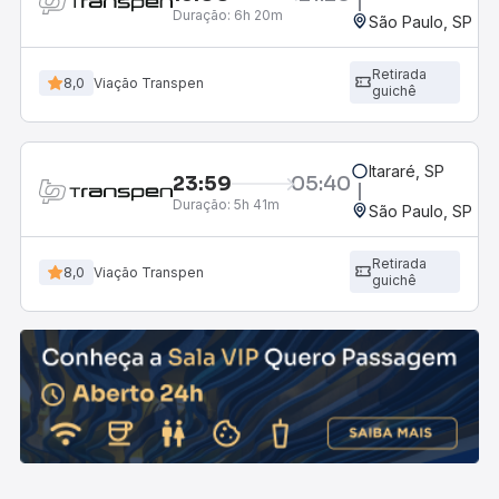
Duração:
6h 20m
São Paulo, SP - 
Retirada
8,0
Viação Transpen
guichê
Itararé, SP
23:59
05:40
Duração:
5h 41m
São Paulo, SP - 
Retirada
8,0
Viação Transpen
guichê