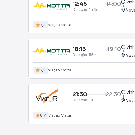
Ivin
12:45
14:00
Duração:
1h 15m
Nova
7,3
Viação Motta
Ivin
18:15
19:10
Duração:
55m
Nova
7,3
Viação Motta
Ivin
21:30
22:30
Duração:
1h
Nova
8,7
Viação Viatur