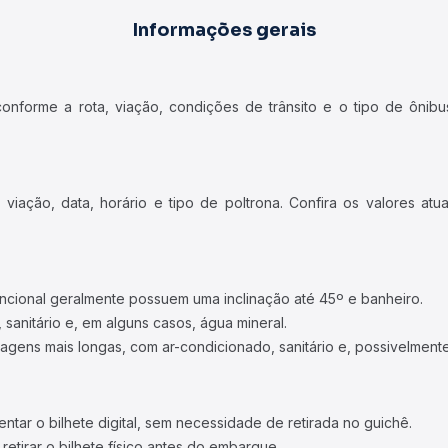
Informações gerais
forme a rota, viação, condições de trânsito e o tipo de ônibus
iação, data, horário e tipo de poltrona. Confira os valores at
ncional geralmente possuem uma inclinação até 45º e banheiro.
 sanitário e, em alguns casos, água mineral.
viagens mais longas, com ar-condicionado, sanitário e, possivelmente
tar o bilhete digital, sem necessidade de retirada no guichê.
etirar o bilhete físico antes do embarque.