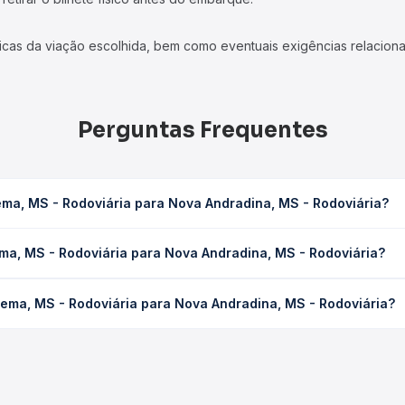
icas da viação escolhida, bem como eventuais exigências relaciona
Perguntas Frequentes
ema, MS - Rodoviária para Nova Andradina, MS - Rodoviária?
ara Nova Andradina, MS - Rodoviária leva em média 1h 3min, podend
ema, MS - Rodoviária para Nova Andradina, MS - Rodoviária?
 de tráfego. Na Quero Passagem você consulta os horários disponív
Rodoviária para Nova Andradina, MS - Rodoviária custa em média R
hema, MS - Rodoviária para Nova Andradina, MS - Rodoviária?
compra. Na Quero Passagem você compara os preços de todas as vi
ema, MS - Rodoviária para Nova Andradina, MS - Rodoviária, com hor
, horários, tipos de serviço e preços — em um só lugar e escolh