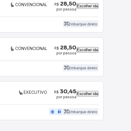
28,50
R$
CONVENCIONAL
Escolher ida
por pessoa
Embarque direto
28,50
R$
CONVENCIONAL
Escolher ida
por pessoa
Embarque direto
30,45
R$
EXECUTIVO
Escolher ida
por pessoa
ac_unit
wc
Embarque direto