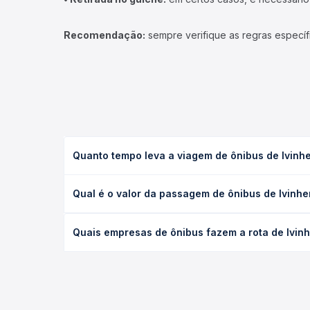
Recomendação:
sempre verifique as regras específ
Quanto tempo leva a viagem de ônibus de Ivinh
A viagem de ônibus de Ivinhema, MS - Rodoviária p
Qual é o valor da passagem de ônibus de Ivinh
(convencional, executivo ou leito) e as condições
desejada.
O preço da passagem de ônibus de Ivinhema, MS - 
Quais empresas de ônibus fazem a rota de Ivin
empresa, o tipo de poltrona e a antecedência da 
para o seu roteiro.
As viações Motta, Viatur operam o trecho de Ivinh
Passagem você compara todas as opções — empresas