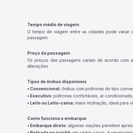
Tempo médio de viagem
O tempo de viagem entre as cidades pode variar con
passagem.
Preço da passagem
Os preços das passagens variam de acordo com a v
alterações.
Tipos de ônibus disponíveis
• Convencional:
ônibus com poltronas do tipo conve
• Executivo:
poltronas confortáveis, ar-condicionado,
• Leito ou Leito-cama:
maior inclinação, ideal para 
Como funciona o embarque
• Embarque direto:
algumas viações permitem apresen
• Retirada no guichê:
em certos casos, é necessário r