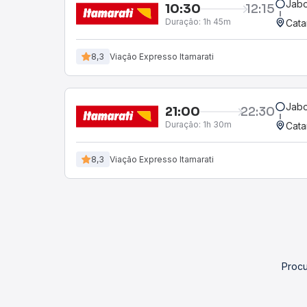
Jabo
10:30
12:15
Duração:
1h 45m
Cata
8,3
Viação Expresso Itamarati
Jabo
21:00
22:30
Duração:
1h 30m
Cata
8,3
Viação Expresso Itamarati
Procu