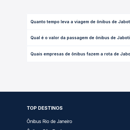
Quanto tempo leva a viagem de ônibus de Jaboti
A viagem de ônibus de Jaboticabal, SP para Catand
Qual é o valor da passagem de ônibus de Jaboti
executivo ou leito) e as condições de tráfego. Na
O preço da passagem de ônibus de Jaboticabal, SP 
Quais empresas de ônibus fazem a rota de Jabot
poltrona e a antecedência da compra. Na Quero Pa
As viações Expresso Itamarati operam o trecho de 
compara todas as opções — empresas, horários, ti
TOP DESTINOS
Ônibus Rio de Janeiro