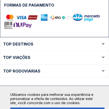
FORMAS DE PAGAMENTO
TOP DESTINOS
Ônibus Rio de Janeiro
TOP VIAÇÕES
Ônibus São Paulo
Passagens Cometa
Ônibus Brasília
TOP RODOVIÁRIAS
Passagens Gontijo
Ônibus Campinas
Rodoviária São Paulo - Tietê
Passagens 1001
Ônibus Londrina
Rodoviária Rio de Janeiro - Novo Rio
Passagens Águia Branca
+ Destinos
Utilizamos cookies para melhorar sua experiência e
Rodoviária Belo Horizonte - Gov. Israel Pinheiro (Tergip)
Calçada das Margaridas, 163 - Sala 02 - Condomínio Centro
Passagens Pássaro Marron
personalizar a oferta de conteúdos. Ao utilizar este
Comercial Alphaville, Barueri - SP | CEP: 06453-038
site, você concorda com o uso de cookies.
Rodoviária Curitiba
+ Viações
CNPJ: 18.087.991/0001-57 | saconibus@queropassagem.com.br