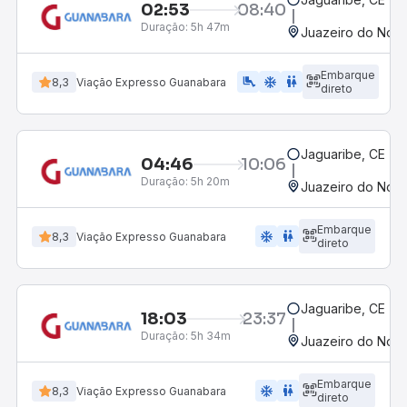
02:53
08:40
Duração:
5h 47m
Juazeiro do Nort
Embarque
airline_seat_legroom_extra
ac_unit
wc
8,3
Viação Expresso Guanabara
direto
Jaguaribe, CE - R
04:46
10:06
Duração:
5h 20m
Juazeiro do Nort
Embarque
ac_unit
wc
8,3
Viação Expresso Guanabara
direto
Jaguaribe, CE - R
18:03
23:37
Duração:
5h 34m
Juazeiro do Nort
Embarque
ac_unit
wc
8,3
Viação Expresso Guanabara
direto