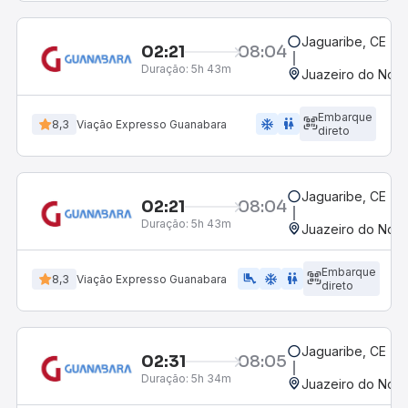
Jaguaribe, CE - R
02:21
08:04
Duração:
5h 43m
Juazeiro do Nort
Embarque
ac_unit
wc
8,3
Viação Expresso Guanabara
direto
Jaguaribe, CE - R
02:21
08:04
Duração:
5h 43m
Juazeiro do Nort
Embarque
airline_seat_legroom_extra
ac_unit
wc
8,3
Viação Expresso Guanabara
direto
Jaguaribe, CE - R
02:31
08:05
Duração:
5h 34m
Juazeiro do Nort