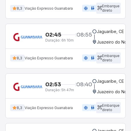
Embarque
ac_unit
wc
8,3
Viação Expresso Guanabara
direto
Jaguaribe, CE - R
02:45
08:55
Duração:
6h 10m
Juazeiro do Nort
Embarque
ac_unit
wc
8,3
Viação Expresso Guanabara
direto
Jaguaribe, CE - R
02:53
08:40
Duração:
5h 47m
Juazeiro do Nort
Embarque
ac_unit
wc
8,3
Viação Expresso Guanabara
direto
Jaguaribe, CE - R