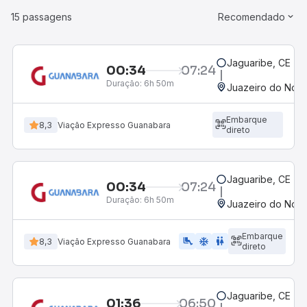
15 passagens
Recomendado
Jaguaribe, CE - R
00:34
07:24
Duração:
6h 50m
Juazeiro do Nort
Embarque
8,3
Viação Expresso Guanabara
direto
Jaguaribe, CE - R
00:34
07:24
Duração:
6h 50m
Juazeiro do Nort
Embarque
airline_seat_legroom_extra
ac_unit
wc
8,3
Viação Expresso Guanabara
direto
Jaguaribe, CE - R
01:36
06:50