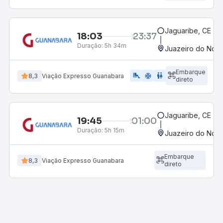
Jaguaribe, CE - R
18:03
23:37
Duração:
5h 34m
Juazeiro do Nort
Embarque
airline_seat_legroom_extra
ac_unit
wc
8,3
Viação Expresso Guanabara
direto
Jaguaribe, CE - R
19:45
01:00
Duração:
5h 15m
Juazeiro do Nort
Embarque
8,3
Viação Expresso Guanabara
direto