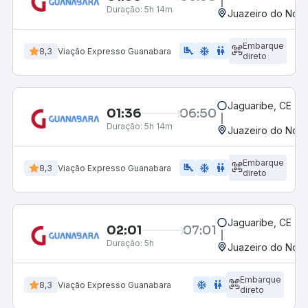
Duração:
5h 14m
Juazeiro do Nort
Embarque
airline_seat_legroom_extra
ac_unit
wc
8,3
Viação Expresso Guanabara
direto
Jaguaribe, CE - R
01:36
06:50
Duração:
5h 14m
Juazeiro do Nort
Embarque
airline_seat_legroom_extra
ac_unit
wc
8,3
Viação Expresso Guanabara
direto
Jaguaribe, CE - R
02:01
07:01
Duração:
5h
Juazeiro do Nort
Embarque
ac_unit
wc
8,3
Viação Expresso Guanabara
direto