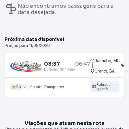
Não encontramos passagens para a
data desejada.
Próxima data disponível
Preços para 11/08/2026
Janaúba, MG
03:37
06:47
C
Duração:
3h 10min
Urandi, BA
Retirada
7,3
Viação Arte Transportes
guichê
Viações que atuam nesta rota