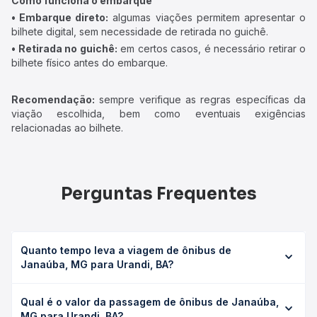
Como funciona o embarque
• Embarque direto:
algumas viações permitem apresentar o
bilhete digital, sem necessidade de retirada no guichê.
• Retirada no guichê:
em certos casos, é necessário retirar o
bilhete físico antes do embarque.
Recomendação:
sempre verifique as regras específicas da
viação escolhida, bem como eventuais exigências
relacionadas ao bilhete.
Perguntas Frequentes
Quanto tempo leva a viagem de ônibus de
Janaúba, MG para Urandi, BA?
A viagem de ônibus de Janaúba, MG para Urandi, BA leva
Qual é o valor da passagem de ônibus de Janaúba,
em média 3h 10min, podendo variar conforme a viação, o
MG para Urandi, BA?