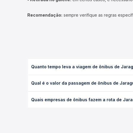
Recomendação:
sempre verifique as regras específ
Quanto tempo leva a viagem de ônibus de Jarag
A viagem de ônibus de Jaraguá do Sul, SC para Gua
Qual é o valor da passagem de ônibus de Jarag
(convencional, executivo ou leito) e as condições
desejada.
O preço da passagem de ônibus de Jaraguá do Sul,
Quais empresas de ônibus fazem a rota de Jara
tipo de poltrona e a antecedência da compra. Na 
roteiro.
As viações Brasil Sul, Expresso São José operam o
Passagem você compara todas as opções — empresas