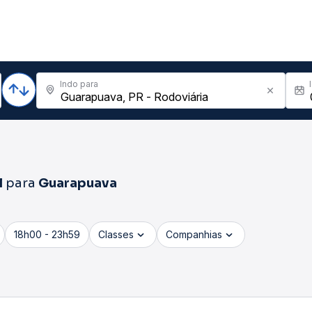
Indo para
l
para
Guarapuava
18h00 - 23h59
Classes
Companhias