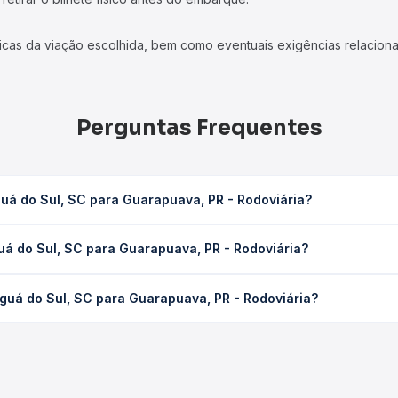
icas da viação escolhida, bem como eventuais exigências relaciona
Perguntas Frequentes
uá do Sul, SC para Guarapuava, PR - Rodoviária?
rapuava, PR - Rodoviária leva em média 7h 16min, podendo variar 
uá do Sul, SC para Guarapuava, PR - Rodoviária?
 de tráfego. Na Quero Passagem você consulta os horários disponív
 SC para Guarapuava, PR - Rodoviária custa em média R$ 180,37 e 
guá do Sul, SC para Guarapuava, PR - Rodoviária?
Quero Passagem você compara os preços de todas as viações em tem
 trecho de Jaraguá do Sul, SC para Guarapuava, PR - Rodoviária, c
, horários, tipos de serviço e preços — em um só lugar e escolh