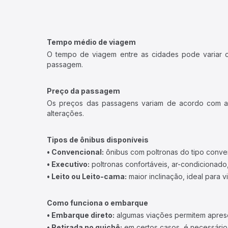
Tempo médio de viagem
O tempo de viagem entre as cidades pode variar con
passagem.
Preço da passagem
Os preços das passagens variam de acordo com a v
alterações.
Tipos de ônibus disponíveis
• Convencional:
ônibus com poltronas do tipo conve
• Executivo:
poltronas confortáveis, ar-condicionado,
• Leito ou Leito-cama:
maior inclinação, ideal para 
Como funciona o embarque
• Embarque direto:
algumas viações permitem apresen
• Retirada no guichê:
em certos casos, é necessário r