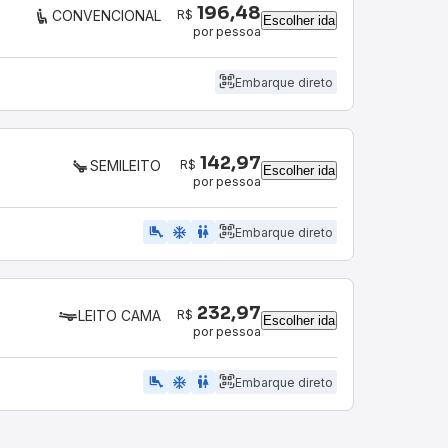
196,48
R$
CONVENCIONAL
Escolher ida
por pessoa
Embarque direto
142,97
R$
SEMILEITO
Escolher ida
por pessoa
airline_seat_legroom_extra
ac_unit
WC
Embarque direto
232,97
R$
LEITO CAMA
Escolher ida
por pessoa
airline_seat_legroom_extra
ac_unit
wc
Embarque direto