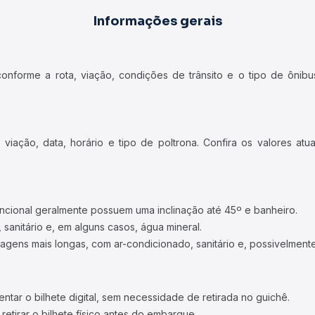
Informações gerais
forme a rota, viação, condições de trânsito e o tipo de ônibus
iação, data, horário e tipo de poltrona. Confira os valores at
ncional geralmente possuem uma inclinação até 45º e banheiro.
 sanitário e, em alguns casos, água mineral.
viagens mais longas, com ar-condicionado, sanitário e, possivelmente
tar o bilhete digital, sem necessidade de retirada no guichê.
etirar o bilhete físico antes do embarque.