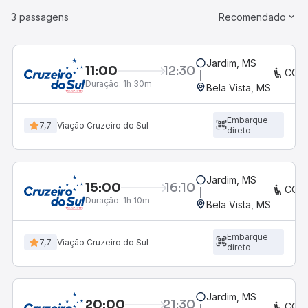
3 passagens
Recomendado
Jardim, MS
11:00
12:30
CON
Duração:
1h 30m
Bela Vista, MS
Embarque
7,7
Viação Cruzeiro do Sul
direto
Jardim, MS
15:00
16:10
CON
Duração:
1h 10m
Bela Vista, MS
Embarque
7,7
Viação Cruzeiro do Sul
direto
Jardim, MS
20:00
21:30
CON