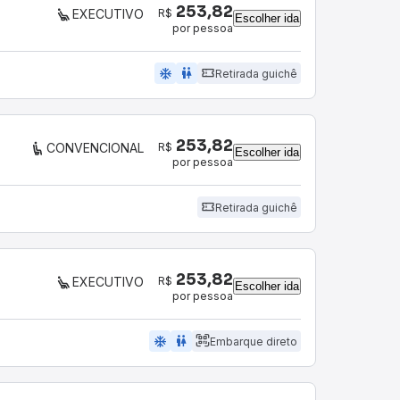
253,82
R$
EXECUTIVO
Escolher ida
por pessoa
ac_unit
wc
Retirada guichê
253,82
R$
CONVENCIONAL
Escolher ida
por pessoa
Retirada guichê
253,82
R$
EXECUTIVO
Escolher ida
por pessoa
ac_unit
wc
Embarque direto