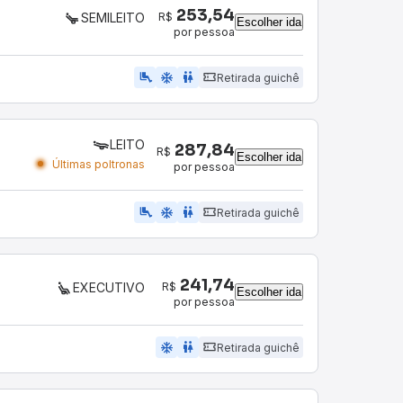
253,54
R$
SEMILEITO
Escolher ida
por pessoa
airline_seat_legroom_extra
ac_unit
WC
Retirada guichê
LEITO
287,84
R$
Escolher ida
Últimas poltronas
por pessoa
airline_seat_legroom_extra
ac_unit
wc
Retirada guichê
241,74
R$
EXECUTIVO
Escolher ida
por pessoa
ac_unit
wc
Retirada guichê