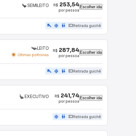
253,54
R$
SEMILEITO
Escolher ida
por pessoa
airline_seat_legroom_extra
ac_unit
WC
Retirada guichê
LEITO
287,84
R$
Escolher ida
Últimas poltronas
por pessoa
airline_seat_legroom_extra
ac_unit
wc
Retirada guichê
241,74
R$
EXECUTIVO
Escolher ida
por pessoa
ac_unit
wc
Retirada guichê