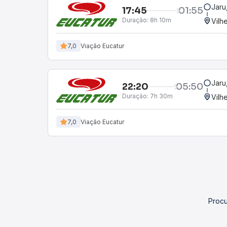
Jaru
17:45
01:55
Duração:
8h 10m
Vilh
7,0
Viação Eucatur
Jaru
22:20
05:50
Duração:
7h 30m
Vilh
7,0
Viação Eucatur
Procu