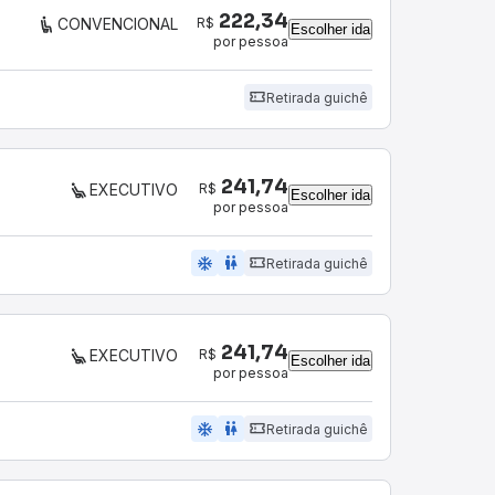
222,34
R$
CONVENCIONAL
Escolher ida
por pessoa
Retirada guichê
241,74
R$
EXECUTIVO
Escolher ida
por pessoa
ac_unit
wc
Retirada guichê
241,74
R$
EXECUTIVO
Escolher ida
por pessoa
ac_unit
wc
Retirada guichê