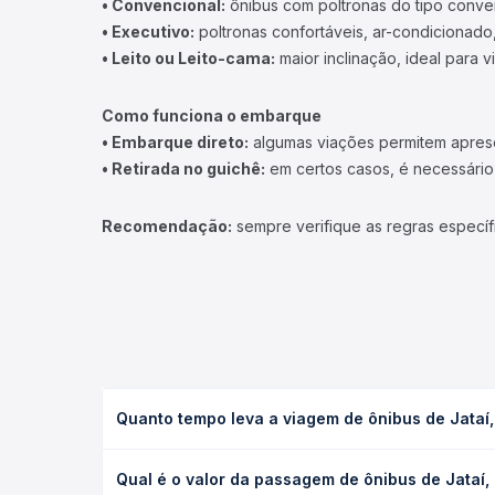
• Convencional:
ônibus com poltronas do tipo conve
• Executivo:
poltronas confortáveis, ar-condicionado,
• Leito ou Leito-cama:
maior inclinação, ideal para 
Como funciona o embarque
• Embarque direto:
algumas viações permitem apresen
• Retirada no guichê:
em certos casos, é necessário r
Recomendação:
sempre verifique as regras específ
Quanto tempo leva a viagem de ônibus de Jataí
A viagem de ônibus de Jataí, GO para Acreúna, GO l
Qual é o valor da passagem de ônibus de Jataí
condições de tráfego. Na Quero Passagem você con