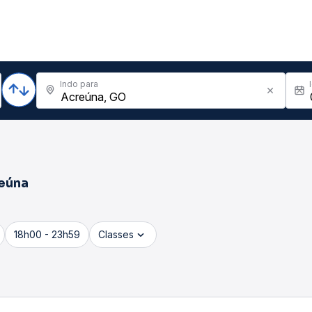
Indo para
eúna
18h00 - 23h59
Classes