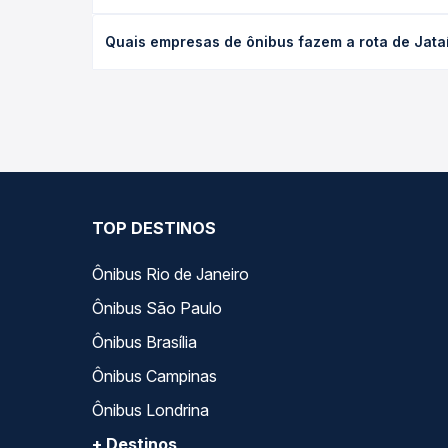
O preço da passagem de ônibus de Jataí, GO para A
Quais empresas de ônibus fazem a rota de Jata
antecedência da compra. Na Quero Passagem você c
As viações Expresso São Luiz operam o trecho de 
opções — empresas, horários, tipos de serviço e p
TOP DESTINOS
Ônibus Rio de Janeiro
Ônibus São Paulo
Ônibus Brasília
Ônibus Campinas
Ônibus Londrina
+ Destinos