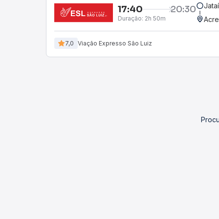
Jata
17:40
20:30
Duração:
2h 50m
Acre
7,0
Viação Expresso São Luiz
Procu