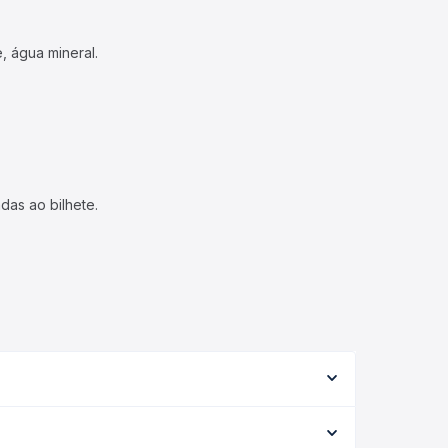
, água mineral.
das ao bilhete.
 serviço (convencional, executivo ou leito) e as
 na data desejada.