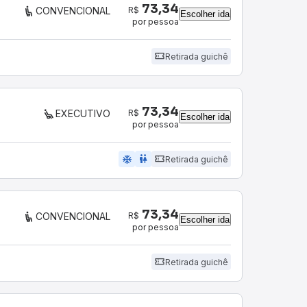
73,34
R$
CONVENCIONAL
Escolher ida
por pessoa
Retirada guichê
73,34
R$
EXECUTIVO
Escolher ida
por pessoa
ac_unit
wc
Retirada guichê
73,34
R$
CONVENCIONAL
Escolher ida
por pessoa
Retirada guichê