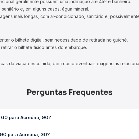
ncional geralmente possuem uma inclinação até 45º e banheiro.
 sanitário e, em alguns casos, água mineral.
viagens mais longas, com ar-condicionado, sanitário e, possivelmente
tar o bilhete digital, sem necessidade de retirada no guichê.
etirar o bilhete físico antes do embarque.
icas da viação escolhida, bem como eventuais exigências relaciona
Perguntas Frequentes
, GO para Acreúna, GO?
eva em média 3h 6min, podendo variar conforme a viação, o tipo de
, GO para Acreúna, GO?
sulta os horários disponíveis e vê a duração exata de cada opção