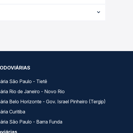
agem, a empresa, o tipo de poltrona e a
elhor oferta para o seu roteiro.
a. Na Quero Passagem você compara todas as
viagem.
ODOVIÁRIAS
ária São Paulo - Tietê
ária Rio de Janeiro - Novo Rio
ria Belo Horizonte - Gov. Israel Pinheiro (Tergip)
ria Curitiba
ária São Paulo - Barra Funda
viárias