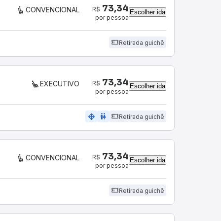
73,34
R$
CONVENCIONAL
Escolher ida
por pessoa
Retirada guichê
73,34
R$
EXECUTIVO
Escolher ida
por pessoa
ac_unit
wc
Retirada guichê
73,34
R$
CONVENCIONAL
Escolher ida
por pessoa
Retirada guichê