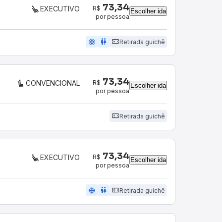
73,34
R$
EXECUTIVO
Escolher ida
por pessoa
ac_unit
wc
Retirada guichê
73,34
R$
CONVENCIONAL
Escolher ida
por pessoa
Retirada guichê
73,34
R$
EXECUTIVO
Escolher ida
por pessoa
ac_unit
wc
Retirada guichê