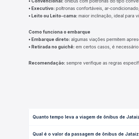
• Convencional:
ônibus com poltronas do tipo conve
• Executivo:
poltronas confortáveis, ar-condicionado,
• Leito ou Leito-cama:
maior inclinação, ideal para 
Como funciona o embarque
• Embarque direto:
algumas viações permitem apresen
• Retirada no guichê:
em certos casos, é necessário r
Recomendação:
sempre verifique as regras específ
Quanto tempo leva a viagem de ônibus de Jatai
A viagem de ônibus de Jataizinho, PR para Cambará,
Qual é o valor da passagem de ônibus de Jatai
e as condições de tráfego. Na Quero Passagem voc