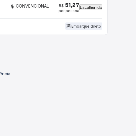
51,27
R$
CONVENCIONAL
Escolher ida
por pessoa
Embarque direto
ência.