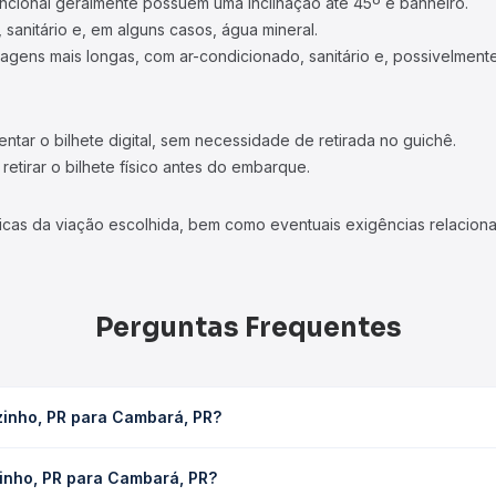
ncional geralmente possuem uma inclinação até 45º e banheiro.
 sanitário e, em alguns casos, água mineral.
viagens mais longas, com ar-condicionado, sanitário e, possivelmente
tar o bilhete digital, sem necessidade de retirada no guichê.
etirar o bilhete físico antes do embarque.
icas da viação escolhida, bem como eventuais exigências relaciona
Perguntas Frequentes
zinho, PR para Cambará, PR?
 PR leva em média 2h 15min, podendo variar conforme a viação, o t
zinho, PR para Cambará, PR?
ê consulta os horários disponíveis e vê a duração exata de cada 