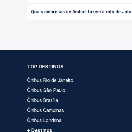
O preço da passagem de ônibus de Jataizinho, PR p
Quais empresas de ônibus fazem a rota de Jata
antecedência da compra. Na Quero Passagem você c
As viações Garcia operam o trecho de Jataizinho,
empresas, horários, tipos de serviço e preços — e
TOP DESTINOS
Ônibus Rio de Janeiro
Ônibus São Paulo
Ônibus Brasília
Ônibus Campinas
Ônibus Londrina
+ Destinos