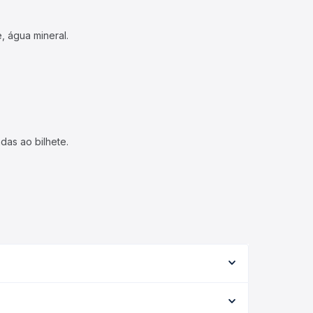
, água mineral.
das ao bilhete.
ipo de serviço (convencional, executivo ou leito)
opção na data desejada.