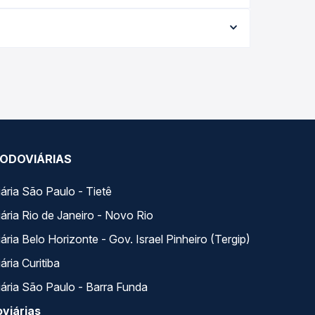
da viagem, a empresa, o tipo de poltrona e a
elhor oferta para o seu roteiro.
 Quero Passagem você compara todas as opções —
ODOVIÁRIAS
ária São Paulo - Tietê
ária Rio de Janeiro - Novo Rio
ria Belo Horizonte - Gov. Israel Pinheiro (Tergip)
ria Curitiba
ária São Paulo - Barra Funda
viárias