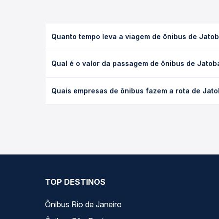
Quanto tempo leva a viagem de ônibus de Jatob
A viagem de ônibus de Jatobá, PE para Garanhuns, 
Qual é o valor da passagem de ônibus de Jatob
as condições de tráfego. Na Quero Passagem você 
O preço da passagem de ônibus de Jatobá, PE para 
Quais empresas de ônibus fazem a rota de Jato
antecedência da compra. Na Quero Passagem você c
As viações Progresso operam o trecho de Jatobá,
empresas, horários, tipos de serviço e preços — e
TOP DESTINOS
Ônibus Rio de Janeiro