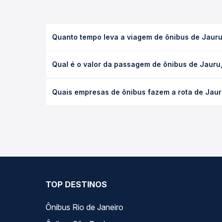
Quanto tempo leva a viagem de ônibus de Jauru
A viagem de ônibus de Jauru, MT para Mirassol D'O
Qual é o valor da passagem de ônibus de Jauru
leito) e as condições de tráfego. Na Quero Passag
O preço da passagem de ônibus de Jauru, MT para M
Quais empresas de ônibus fazem a rota de Jaur
antecedência da compra. Na Quero Passagem você c
As viações Expresso Itamarati operam o trecho de
as opções — empresas, horários, tipos de serviço 
TOP DESTINOS
Ônibus Rio de Janeiro