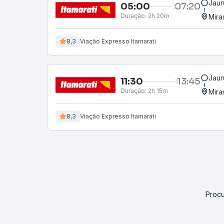
Jaur
05:00
07:20
Duração:
2h 20m
Mira
8,3
Viação Expresso Itamarati
Jaur
11:30
13:45
Duração:
2h 15m
Mira
8,3
Viação Expresso Itamarati
Procu