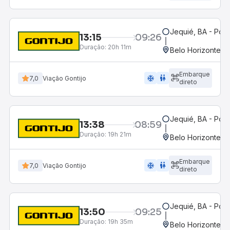
Jequié, BA - Pon
13:15
09:26
Duração:
20h 11m
Belo Horizonte, M
Embarque
ac_unit
wc
7,0
Viação Gontijo
direto
Jequié, BA - Pon
13:38
08:59
Duração:
19h 21m
Belo Horizonte, M
Embarque
ac_unit
wc
7,0
Viação Gontijo
direto
Jequié, BA - Pon
13:50
09:25
Duração:
19h 35m
Belo Horizonte, M