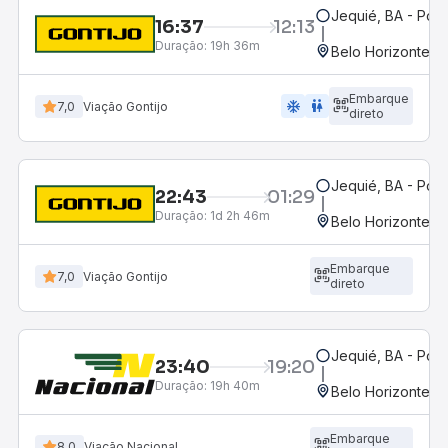
Jequié, BA - Pon
16:37
12:13
Duração:
19h 36m
Belo Horizonte, M
Embarque
ac_unit
wc
7,0
Viação Gontijo
direto
Jequié, BA - Pon
22:43
01:29
Duração:
1d 2h 46m
Belo Horizonte, M
Embarque
7,0
Viação Gontijo
direto
Jequié, BA - Pon
23:40
19:20
Duração:
19h 40m
Belo Horizonte, M
Embarque
8,0
Viação Nacional