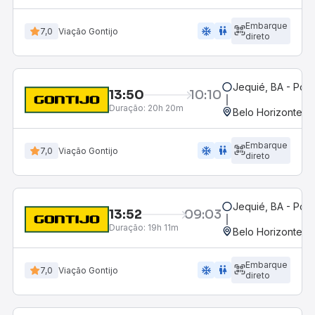
Embarque
ac_unit
wc
7,0
Viação Gontijo
direto
Jequié, BA - Pon
13:50
10:10
Duração:
20h 20m
Belo Horizonte, M
Embarque
ac_unit
wc
7,0
Viação Gontijo
direto
Jequié, BA - Pon
13:52
09:03
Duração:
19h 11m
Belo Horizonte, M
Embarque
ac_unit
wc
7,0
Viação Gontijo
direto