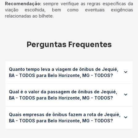
Recomendação:
sempre verifique as regras específicas da
viação escolhida, bem como eventuais exigências
relacionadas ao bilhete.
Perguntas Frequentes
Quanto tempo leva a viagem de ônibus de Jequié,
BA - TODOS para Belo Horizonte, MG - TODOS?
A viagem de ônibus de Jequié, BA - TODOS para Belo
Qual é o valor da passagem de ônibus de Jequié,
Horizonte, MG - TODOS leva em média 19h 38min,
BA - TODOS para Belo Horizonte, MG - TODOS?
podendo variar conforme a viação, o tipo de serviço
(convencional, executivo ou leito) e as condições de
O preço da passagem de ônibus de Jequié, BA - TODOS
tráfego. Na Quero Passagem você consulta os horários
Quais empresas de ônibus fazem a rota de Jequié,
para Belo Horizonte, MG - TODOS custa em média R$
disponíveis e vê a duração exata de cada opção na data
BA - TODOS para Belo Horizonte, MG - TODOS?
433,61 e varia conforme a data da viagem, a empresa, o
desejada.
tipo de poltrona e a antecedência da compra. Na Quero
As viações Gil Turismo, Expresso Auge, Gontijo, Nacional
Passagem você compara os preços de todas as viações
operam o trecho de Jequié, BA - TODOS para Belo