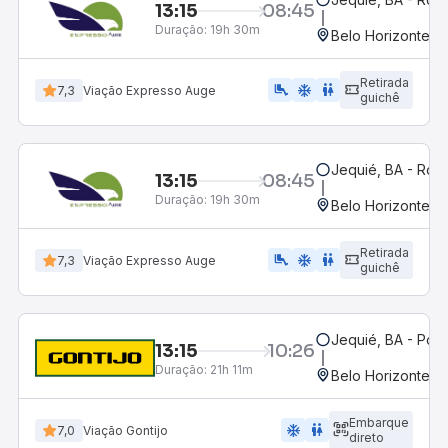
13:15
08:45
Duração:
19h 30m
Belo Horizonte, M
Retirada
airline_seat_legroom_extra
ac_unit
WC
7,3
Viação Expresso Auge
guichê
Jequié, BA - Rodo
13:15
08:45
Duração:
19h 30m
Belo Horizonte, M
Retirada
airline_seat_legroom_extra
ac_unit
wc
7,3
Viação Expresso Auge
guichê
Jequié, BA - Pon
13:15
10:26
Duração:
21h 11m
Belo Horizonte, M
Embarque
ac_unit
wc
7,0
Viação Gontijo
direto