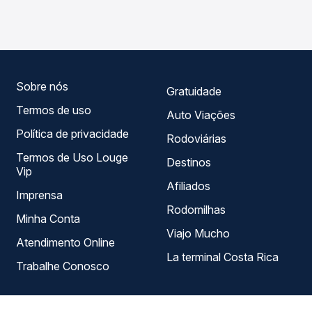
em tempo real e garante a melhor oferta para o seu
Horizonte, MG - TODOS, com horários variados ao longo
roteiro.
do dia. Na Quero Passagem você compara todas as
opções — empresas, horários, tipos de serviço e preços
— em um só lugar e escolhe a que melhor se encaixa na
sua viagem.
Sobre nós
Gratuidade
Termos de uso
Auto Viações
Política de privacidade
Rodoviárias
Termos de Uso Louge
Destinos
Vip
Afiliados
Imprensa
Rodomilhas
Minha Conta
Viajo Mucho
Atendimento Online
La terminal Costa Rica
Trabalhe Conosco