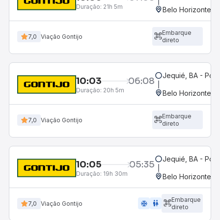
Duração:
21h 5m
Belo Horizonte, M
Embarque
7,0
Viação Gontijo
direto
Jequié, BA - Pon
10:03
06:08
Duração:
20h 5m
Belo Horizonte, M
Embarque
7,0
Viação Gontijo
direto
Jequié, BA - Pon
10:05
05:35
Duração:
19h 30m
Belo Horizonte, M
Embarque
ac_unit
wc
7,0
Viação Gontijo
direto