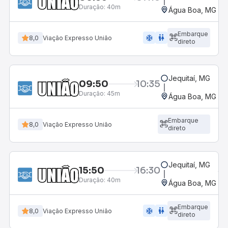
Duração:
40m
Água Boa, MG
Embarque
ac_unit
wc
8,0
Viação Expresso União
direto
Jequitaí, MG
09:50
10:35
Duração:
45m
Água Boa, MG
Embarque
8,0
Viação Expresso União
direto
Jequitaí, MG
15:50
16:30
Duração:
40m
Água Boa, MG
Embarque
ac_unit
wc
8,0
Viação Expresso União
direto