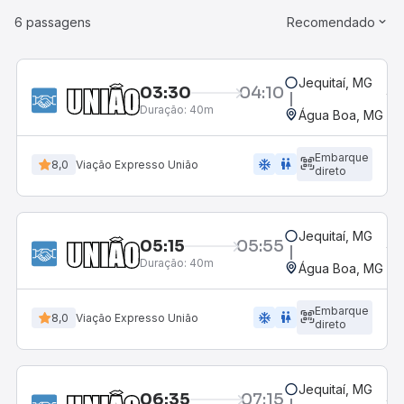
6 passagens
Recomendado
Jequitaí, MG
03:30
04:10
Duração:
40m
Água Boa, MG
Embarque
ac_unit
wc
8,0
Viação Expresso União
direto
Jequitaí, MG
05:15
05:55
Duração:
40m
Água Boa, MG
Embarque
ac_unit
wc
8,0
Viação Expresso União
direto
Jequitaí, MG
06:35
07:15