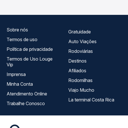
opções — empresas, horários, tipos de serviço e preços
— em um só lugar e escolhe a que melhor se encaixa na
sua viagem.
Sobre nós
Gratuidade
Termos de uso
Auto Viações
Política de privacidade
Rodoviárias
Termos de Uso Louge
Destinos
Vip
Afiliados
Imprensa
Rodomilhas
Minha Conta
Viajo Mucho
Atendimento Online
La terminal Costa Rica
Trabalhe Conosco