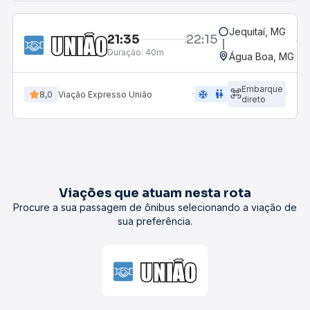
Jequitaí, MG
21:35
22:15
Duração:
40m
Água Boa, MG
Embarque
ac_unit
wc
8,0
Viação Expresso União
direto
Viações que atuam nesta rota
Procure a sua passagem de ônibus selecionando a viação de
sua preferência.