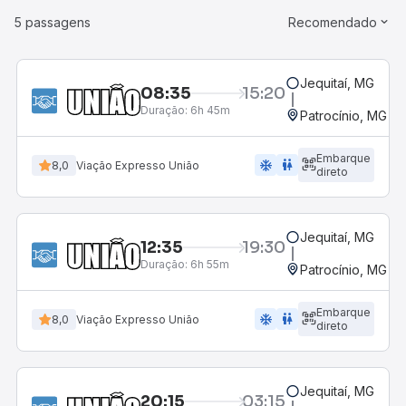
5 passagens
Recomendado
Jequitaí, MG
08:35
15:20
Duração:
6h 45m
Patrocínio, MG - 
Embarque
ac_unit
wc
8,0
Viação Expresso União
direto
Jequitaí, MG
12:35
19:30
Duração:
6h 55m
Patrocínio, MG - 
Embarque
ac_unit
wc
8,0
Viação Expresso União
direto
Jequitaí, MG
20:15
03:15