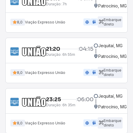
Duração:
7h
Patrocínio, MG - 
Embarque
ac_unit
wc
8,0
Viação Expresso União
direto
Jequitaí, MG
21:20
04:15
Duração:
6h 55m
Patrocínio, MG - 
Embarque
ac_unit
wc
8,0
Viação Expresso União
direto
Jequitaí, MG
23:25
06:00
Duração:
6h 35m
Patrocínio, MG - 
Embarque
ac_unit
wc
8,0
Viação Expresso União
direto