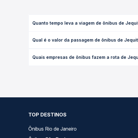
Quanto tempo leva a viagem de ônibus de Jequ
A viagem de ônibus de Jequitinhonha, MG - TODOS p
Qual é o valor da passagem de ônibus de Jequ
executivo ou leito) e as condições de tráfego. Na
O preço da passagem de ônibus de Jequitinhonha, 
Quais empresas de ônibus fazem a rota de Jeq
poltrona e a antecedência da compra. Na Quero Pa
As viações Riodoce operam o trecho de Jequitinh
todas as opções — empresas, horários, tipos de se
TOP DESTINOS
Ônibus Rio de Janeiro