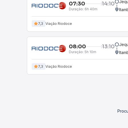
Jequ
07:30
14:10
Duração:
6h 40m
Itam
7,3
Viação Riodoce
Jequ
08:00
13:10
Duração:
5h 10m
Itam
7,3
Viação Riodoce
Procu