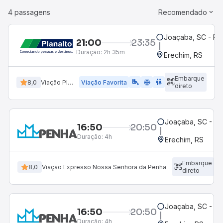
4 passagens
Recomendado
Joaçaba, SC - Ro
21:00
23:35
Duração:
2h 35m
Erechim, RS
Embarque
airline_seat_legroom_extra
ac_unit
WC
8,0
Viação Planalto
Viação Favorita
direto
Joaçaba, SC - Ro
16:50
20:50
Duração:
4h
Erechim, RS
Embarque
8,0
Viação Expresso Nossa Senhora da Penha
direto
Joaçaba, SC - Ro
16:50
20:50
Duração:
4h