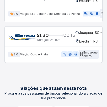
Erechim, RS
E
airline_seat_legroom_extra
ac_unit
WC
8,0
Viação Expresso Nossa Senhora da Penha
d
Joaçaba, SC - Ro
21:30
00:15
Duração:
2h 45m
Erechim, RS
Embarque
airline_seat_legroom_extra
ac_unit
WC
8,0
Viação Ouro e Prata
direto
Viações que atuam nesta rota
Procure a sua passagem de ônibus selecionando a viação de
sua preferência.