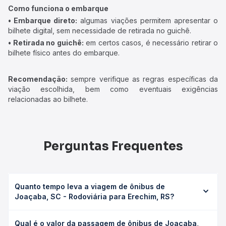
Como funciona o embarque
• Embarque direto:
algumas viações permitem apresentar o
bilhete digital, sem necessidade de retirada no guichê.
• Retirada no guichê:
em certos casos, é necessário retirar o
bilhete físico antes do embarque.
Recomendação:
sempre verifique as regras específicas da
viação escolhida, bem como eventuais exigências
relacionadas ao bilhete.
Perguntas Frequentes
Quanto tempo leva a viagem de ônibus de
Joaçaba, SC - Rodoviária para Erechim, RS?
A viagem de ônibus de Joaçaba, SC - Rodoviária para
Qual é o valor da passagem de ônibus de Joaçaba,
Erechim, RS leva em média 2h 57min, podendo variar