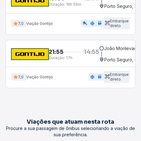
Duração:
16h 55m
Porto Seguro, BA
Embarque
airline_seat_legroom_extra
ac_unit
wc
7,0
Viação Gontijo
direto
João Monlevade, 
21:55
14:55
Duração:
17h
Porto Seguro, BA
Embarque
ac_unit
wc
7,0
Viação Gontijo
direto
Viações que atuam nesta rota
Procure a sua passagem de ônibus selecionando a viação de
sua preferência.