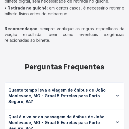
bilhete digital, sem necessidade de retirada no guichê.
• Retirada no guichê:
em certos casos, é necessário retirar o
bilhete físico antes do embarque.
Recomendação:
sempre verifique as regras específicas da
viação escolhida, bem como eventuais exigências
relacionadas ao bilhete.
Perguntas Frequentes
Quanto tempo leva a viagem de ônibus de João
Monlevade, MG - Graal 5 Estrelas para Porto
Seguro, BA?
A viagem de ônibus de João Monlevade, MG - Graal 5
Qual é o valor da passagem de ônibus de João
Estrelas para Porto Seguro, BA leva em média 16h 58min,
Monlevade, MG - Graal 5 Estrelas para Porto
podendo variar conforme a viação, o tipo de serviço
Seguro, BA?