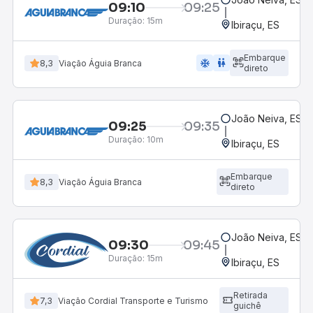
09:10
09:25
Duração:
15m
Ibiraçu, ES
Embarque
ac_unit
wc
8,3
Viação Águia Branca
direto
João Neiva, ES
09:25
09:35
Duração:
10m
Ibiraçu, ES
Embarque
8,3
Viação Águia Branca
direto
João Neiva, ES
09:30
09:45
Duração:
15m
Ibiraçu, ES
Retirada
7,3
Viação Cordial Transporte e Turismo
guichê