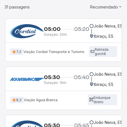
31 passagens
Recomendado
João Neiva, ES
05:00
05:20
Duração:
20m
Ibiraçu, ES
Retirada
7,3
Viação Cordial Transporte e Turismo
guichê
João Neiva, ES
05:30
05:40
Duração:
10m
Ibiraçu, ES
Embarque
8,3
Viação Águia Branca
direto
João Neiva, ES
05:30
05:45