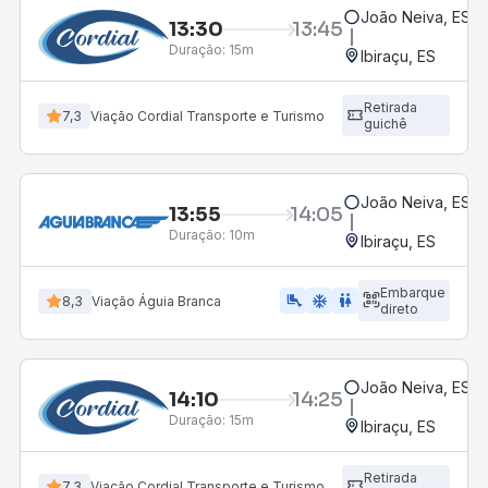
João Neiva, ES
13:30
13:45
Duração:
15m
Ibiraçu, ES
Retirada
7,3
Viação Cordial Transporte e Turismo
guichê
João Neiva, ES
13:55
14:05
Duração:
10m
Ibiraçu, ES
Embarque
airline_seat_legroom_extra
ac_unit
WC
8,3
Viação Águia Branca
direto
João Neiva, ES
14:10
14:25
Duração:
15m
Ibiraçu, ES
Retirada
7,3
Viação Cordial Transporte e Turismo