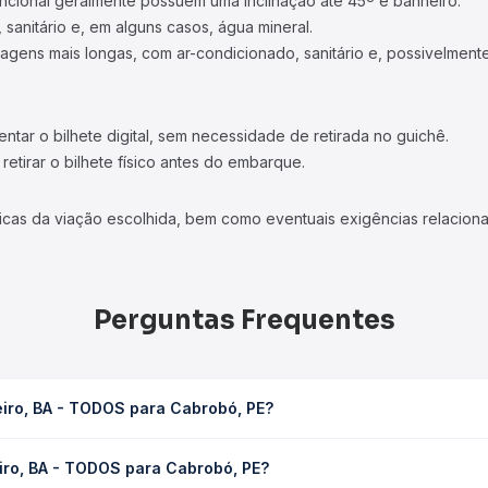
ncional geralmente possuem uma inclinação até 45º e banheiro.
 sanitário e, em alguns casos, água mineral.
viagens mais longas, com ar-condicionado, sanitário e, possivelmente
tar o bilhete digital, sem necessidade de retirada no guichê.
etirar o bilhete físico antes do embarque.
icas da viação escolhida, bem como eventuais exigências relaciona
Perguntas Frequentes
iro, BA - TODOS para Cabrobó, PE?
abrobó, PE leva em média 3h 10min, podendo variar conforme a via
iro, BA - TODOS para Cabrobó, PE?
sagem você consulta os horários disponíveis e vê a duração exata