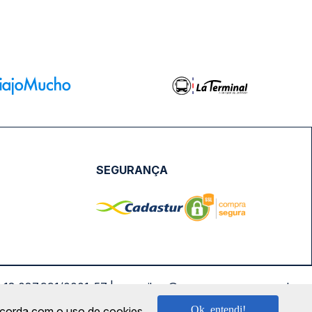
SEGURANÇA
NPJ: 18.087.991/0001-57 | saconibus@queropassagem.com.br
Ok, entendi!
oncorda com o uso de cookies.