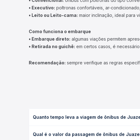
• Convencional:
ônibus com poltronas do tipo conve
• Executivo:
poltronas confortáveis, ar-condicionado,
• Leito ou Leito-cama:
maior inclinação, ideal para 
Como funciona o embarque
• Embarque direto:
algumas viações permitem apresen
• Retirada no guichê:
em certos casos, é necessário r
Recomendação:
sempre verifique as regras específ
Quanto tempo leva a viagem de ônibus de Juaze
A viagem de ônibus de Juazeiro, BA - TODOS para C
Qual é o valor da passagem de ônibus de Juaze
ou leito) e as condições de tráfego. Na Quero Pas