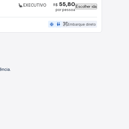
55,80
R$
EXECUTIVO
Escolher ida
por pessoa
ac_unit
wc
Embarque direto
ência.