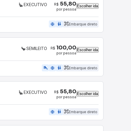
55,80
R$
EXECUTIVO
Escolher ida
por pessoa
ac_unit
wc
Embarque direto
100,00
R$
SEMILEITO
Escolher ida
por pessoa
airline_seat_legroom_extra
ac_unit
WC
Embarque direto
55,80
R$
EXECUTIVO
Escolher ida
por pessoa
ac_unit
wc
Embarque direto