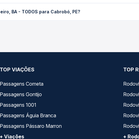
TODOS para Cabrobó, PE custa em média R$ 70,08 e varia conforme
eiro, BA - TODOS para Cabrobó, PE?
cê compara os preços de todas as viações em tempo real e garante
operam o trecho de Juazeiro, BA - TODOS para Cabrobó, PE, com h
, horários, tipos de serviço e preços — em um só lugar e escolh
TOP VIAÇÕES
TOP R
Passagens Cometa
Rodovi
Passagens Gontijo
Rodovi
Passagens 1001
Rodoviá
Passagens Águia Branca
Rodoviá
Passagens Pássaro Marron
Rodovi
+ Viações
+ Rodo