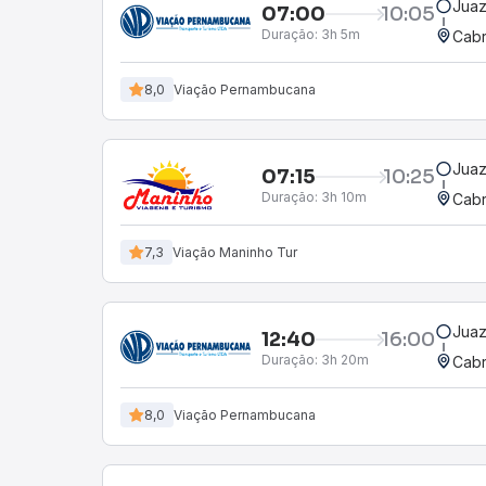
Juaz
07:00
10:05
Duração:
3h 5m
Cabr
8,0
Viação Pernambucana
Juaz
07:15
10:25
Duração:
3h 10m
Cabr
7,3
Viação Maninho Tur
Juaz
12:40
16:00
Duração:
3h 20m
Cabr
8,0
Viação Pernambucana