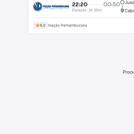
Juaz
22:20
00:50
Duração:
2h 30m
Cabr
8,0
Viação Pernambucana
Procu