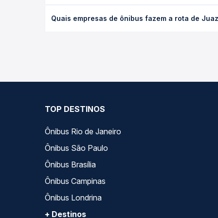
O preço da passagem de ônibus de Juazeiro, BA - 
Quais empresas de ônibus fazem a rota de Juaz
e a antecedência da compra. Na Quero Passagem vo
As viações Pernambucana, Progresso, Maninho Tur 
Passagem você compara todas as opções — empresas
TOP DESTINOS
Ônibus Rio de Janeiro
Ônibus São Paulo
Ônibus Brasília
Ônibus Campinas
Ônibus Londrina
+ Destinos