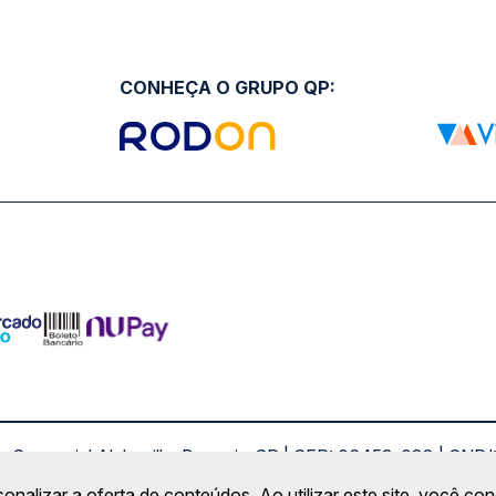
CONHEÇA O GRUPO QP:
ro Comercial Alphaville, Barueri - SP | CEP: 06453-038 | C
Copyright 2026 © QueroPassagem.com.br
sonalizar a oferta de conteúdos. Ao utilizar este site, você c