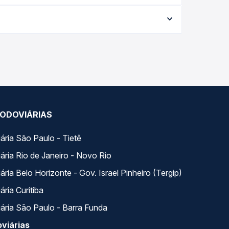
 a data da viagem, a empresa, o tipo de poltrona
 a melhor oferta para o seu roteiro.
orários variados ao longo do dia. Na Quero
e a que melhor se encaixa na sua viagem.
ODOVIÁRIAS
ária São Paulo - Tietê
ária Rio de Janeiro - Novo Rio
ria Belo Horizonte - Gov. Israel Pinheiro (Tergip)
ria Curitiba
ária São Paulo - Barra Funda
viárias