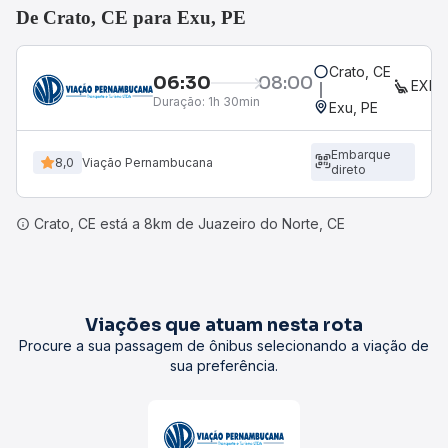
De Crato, CE para Exu, PE
Crato, CE
06:30
08:00
EXEC
Duração:
1h 30min
Exu, PE
Embarque
8,0
Viação Pernambucana
direto
Crato, CE está a 8km de Juazeiro do Norte, CE
Viações que atuam nesta rota
Procure a sua passagem de ônibus selecionando a viação de
sua preferência.