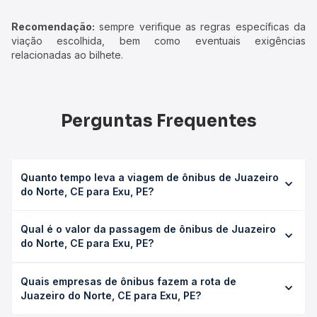
Recomendação:
sempre verifique as regras específicas da
viação escolhida, bem como eventuais exigências
relacionadas ao bilhete.
Perguntas Frequentes
Quanto tempo leva a viagem de ônibus de Juazeiro
do Norte, CE para Exu, PE?
A viagem de ônibus de Juazeiro do Norte, CE para Exu,
Qual é o valor da passagem de ônibus de Juazeiro
PE leva em média 1h 37min, podendo variar conforme a
do Norte, CE para Exu, PE?
viação, o tipo de serviço (convencional, executivo ou
leito) e as condições de tráfego. Na Quero Passagem
O preço da passagem de ônibus de Juazeiro do Norte,
você consulta os horários disponíveis e vê a duração
Quais empresas de ônibus fazem a rota de
CE para Exu, PE custa em média R$ 34,63 e varia
exata de cada opção na data desejada.
Juazeiro do Norte, CE para Exu, PE?
conforme a data da viagem, a empresa, o tipo de poltrona
e a antecedência da compra. Na Quero Passagem você