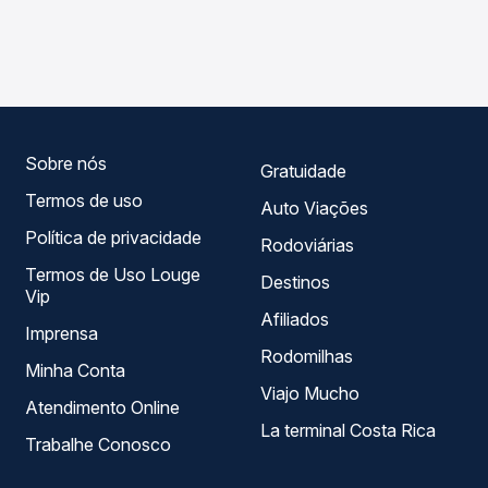
As viações Pernambucana operam o trecho de Juazeiro
compara os preços de todas as viações em tempo real e
do Norte, CE para Exu, PE, com horários variados ao longo
garante a melhor oferta para o seu roteiro.
do dia. Na Quero Passagem você compara todas as
opções — empresas, horários, tipos de serviço e preços
— em um só lugar e escolhe a que melhor se encaixa na
sua viagem.
Sobre nós
Gratuidade
Termos de uso
Auto Viações
Política de privacidade
Rodoviárias
Termos de Uso Louge
Destinos
Vip
Afiliados
Imprensa
Rodomilhas
Minha Conta
Viajo Mucho
Atendimento Online
La terminal Costa Rica
Trabalhe Conosco