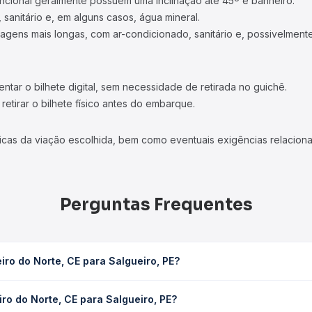
ncional geralmente possuem uma inclinação até 45º e banheiro.
 sanitário e, em alguns casos, água mineral.
viagens mais longas, com ar-condicionado, sanitário e, possivelmente
tar o bilhete digital, sem necessidade de retirada no guichê.
etirar o bilhete físico antes do embarque.
icas da viação escolhida, bem como eventuais exigências relaciona
Perguntas Frequentes
ro do Norte, CE para Salgueiro, PE?
Salgueiro, PE leva em média 2h 48min, podendo variar conforme a v
ro do Norte, CE para Salgueiro, PE?
sagem você consulta os horários disponíveis e vê a duração exata