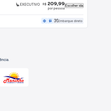
209,99
R$
EXECUTIVO
Escolher ida
por pessoa
ac_unit
wc
Embarque direto
ência.