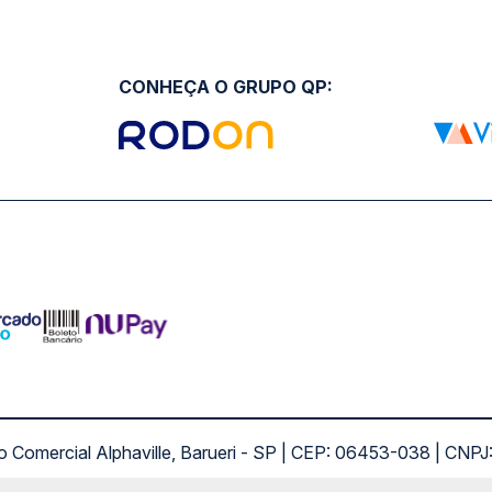
CONHEÇA O GRUPO QP:
ro Comercial Alphaville, Barueri - SP | CEP: 06453-038 | C
Copyright 2026 © QueroPassagem.com.br