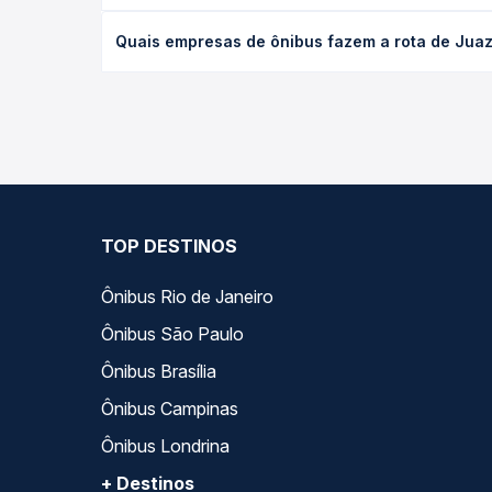
O preço da passagem de ônibus de Juazeiro do Nort
Quais empresas de ônibus fazem a rota de Juaze
e a antecedência da compra. Na Quero Passagem vo
As viações Catedral Turismo, Pernambucana, Real M
longo do dia. Na Quero Passagem você compara tod
na sua viagem.
TOP DESTINOS
Ônibus Rio de Janeiro
Ônibus São Paulo
Ônibus Brasília
Ônibus Campinas
Ônibus Londrina
+ Destinos