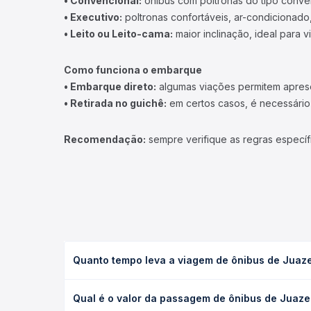
• Convencional:
ônibus com poltronas do tipo conve
• Executivo:
poltronas confortáveis, ar-condicionado,
• Leito ou Leito-cama:
maior inclinação, ideal para 
Como funciona o embarque
• Embarque direto:
algumas viações permitem apresen
• Retirada no guichê:
em certos casos, é necessário r
Recomendação:
sempre verifique as regras específ
Quanto tempo leva a viagem de ônibus de Juazei
A viagem de ônibus de Juazeiro do Norte, CE para 
Qual é o valor da passagem de ônibus de Juazei
ou leito) e as condições de tráfego. Na Quero Pas