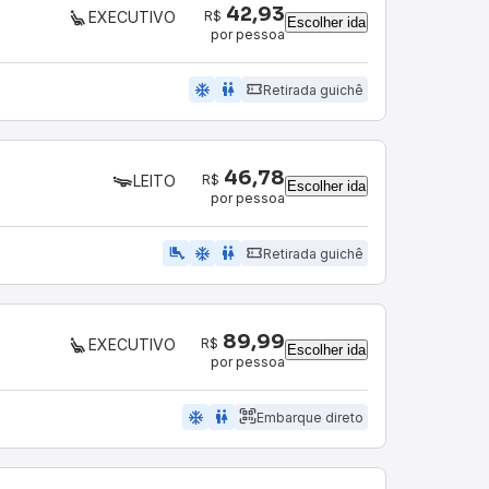
42,93
R$
EXECUTIVO
Escolher ida
por pessoa
ac_unit
wc
Retirada guichê
46,78
R$
LEITO
Escolher ida
por pessoa
airline_seat_legroom_extra
ac_unit
wc
Retirada guichê
89,99
R$
EXECUTIVO
Escolher ida
por pessoa
ac_unit
wc
Embarque direto