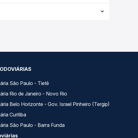
e a data da viagem, a empresa, o tipo de poltrona
 a melhor oferta para o seu roteiro.
CE para Salgueiro, PE, com horários variados ao
em um só lugar e escolhe a que melhor se encaixa
ODOVIÁRIAS
ária São Paulo - Tietê
ária Rio de Janeiro - Novo Rio
ria Belo Horizonte - Gov. Israel Pinheiro (Tergip)
ria Curitiba
ária São Paulo - Barra Funda
viárias