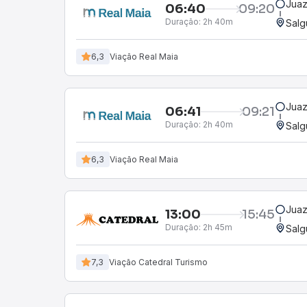
Juaz
06:40
09:20
Duração:
2h 40m
Salg
6,3
Viação Real Maia
Juaz
06:41
09:21
Duração:
2h 40m
Salg
6,3
Viação Real Maia
Juaz
13:00
15:45
Duração:
2h 45m
Salg
7,3
Viação Catedral Turismo