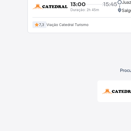
Juaz
13:00
15:45
Duração:
2h 45m
Salg
7,3
Viação Catedral Turismo
Procu