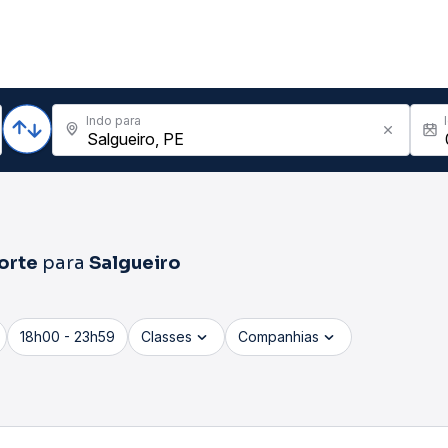
Indo para
orte
para
Salgueiro
18h00 - 23h59
Classes
Companhias