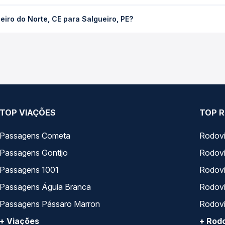
e, CE para Salgueiro, PE custa em média R$ 88,86 e varia conform
iro do Norte, CE para Salgueiro, PE?
cê compara os preços de todas as viações em tempo real e garante
aia, Cruzeiro, Maninho Tur operam o trecho de Juazeiro do Norte, 
as as opções — empresas, horários, tipos de serviço e preços — 
TOP VIAÇÕES
TOP R
Passagens Cometa
Rodovi
Passagens Gontijo
Rodovi
Passagens 1001
Rodoviá
Passagens Águia Branca
Rodoviá
Passagens Pássaro Marron
Rodovi
+ Viações
+ Rodo