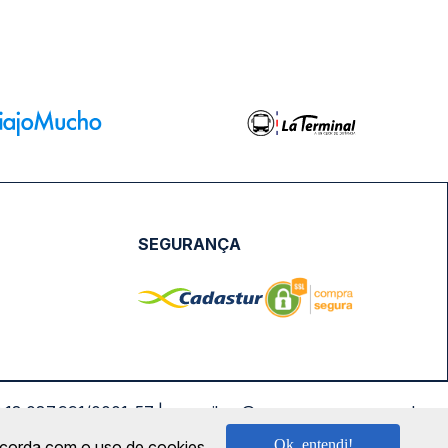
SEGURANÇA
NPJ: 18.087.991/0001-57 | saconibus@queropassagem.com.br
Ok, entendi!
oncorda com o uso de cookies.