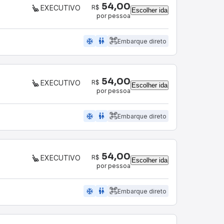
54,00
R$
EXECUTIVO
Escolher ida
por pessoa
ac_unit
wc
Embarque direto
54,00
R$
EXECUTIVO
Escolher ida
por pessoa
ac_unit
wc
Embarque direto
54,00
R$
EXECUTIVO
Escolher ida
por pessoa
ac_unit
wc
Embarque direto