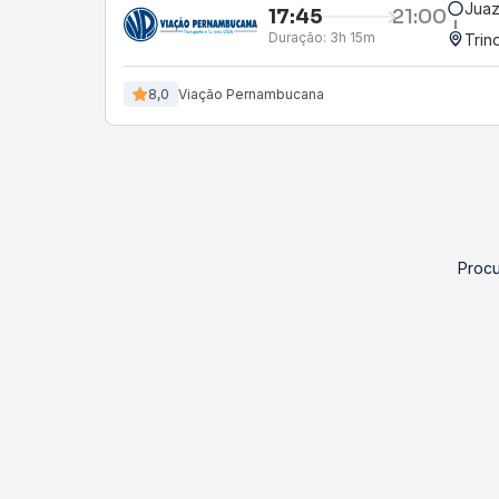
Juaz
17:45
21:00
Duração:
3h 15m
Trin
8,0
Viação Pernambucana
Procu