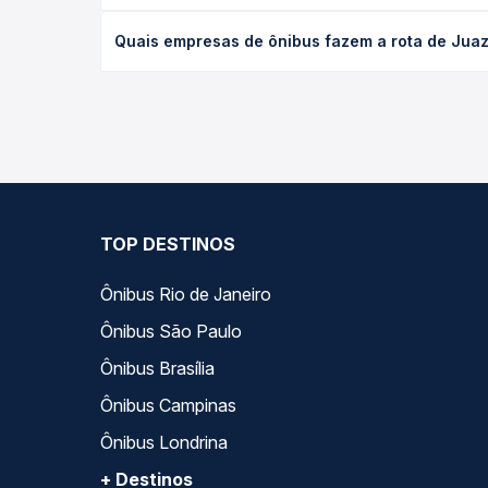
O preço da passagem de ônibus de Juazeiro do Nort
Quais empresas de ônibus fazem a rota de Juaze
e a antecedência da compra. Na Quero Passagem vo
As viações Pernambucana operam o trecho de Juaze
as opções — empresas, horários, tipos de serviço 
TOP DESTINOS
Ônibus Rio de Janeiro
Ônibus São Paulo
Ônibus Brasília
Ônibus Campinas
Ônibus Londrina
+ Destinos