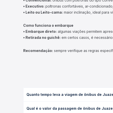
• Convencional:
ônibus com poltronas do tipo conve
• Executivo:
poltronas confortáveis, ar-condicionado,
• Leito ou Leito-cama:
maior inclinação, ideal para 
Como funciona o embarque
• Embarque direto:
algumas viações permitem apresen
• Retirada no guichê:
em certos casos, é necessário r
Recomendação:
sempre verifique as regras específ
Quanto tempo leva a viagem de ônibus de Juazei
A viagem de ônibus de Juazeiro do Norte, CE para 
Qual é o valor da passagem de ônibus de Juazei
ou leito) e as condições de tráfego. Na Quero Pas