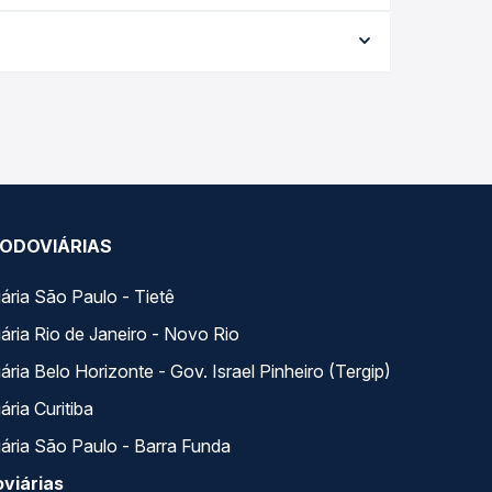
 a data da viagem, a empresa, o tipo de poltrona
 a melhor oferta para o seu roteiro.
ongo do dia. Na Quero Passagem você compara todas
ua viagem.
ODOVIÁRIAS
ária São Paulo - Tietê
ária Rio de Janeiro - Novo Rio
ria Belo Horizonte - Gov. Israel Pinheiro (Tergip)
ria Curitiba
ária São Paulo - Barra Funda
viárias