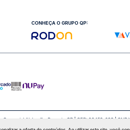
CONHEÇA O GRUPO QP:
ro Comercial Alphaville, Barueri - SP | CEP: 06453-038 | C
Copyright 2026 © QueroPassagem.com.br
sonalizar a oferta de conteúdos. Ao utilizar este site, você c