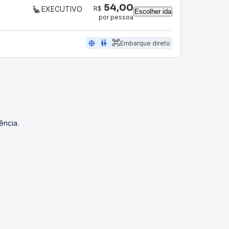
54,00
R$
EXECUTIVO
Escolher ida
por pessoa
ac_unit
wc
Embarque direto
ência.