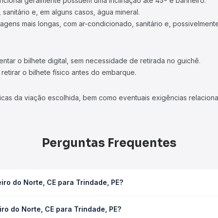
ncional geralmente possuem uma inclinação até 45º e banheiro.
 sanitário e, em alguns casos, água mineral.
viagens mais longas, com ar-condicionado, sanitário e, possivelmente
tar o bilhete digital, sem necessidade de retirada no guichê.
etirar o bilhete físico antes do embarque.
icas da viação escolhida, bem como eventuais exigências relaciona
Perguntas Frequentes
ro do Norte, CE para Trindade, PE?
Trindade, PE leva em média 3h 33min, podendo variar conforme a vi
ro do Norte, CE para Trindade, PE?
sagem você consulta os horários disponíveis e vê a duração exata