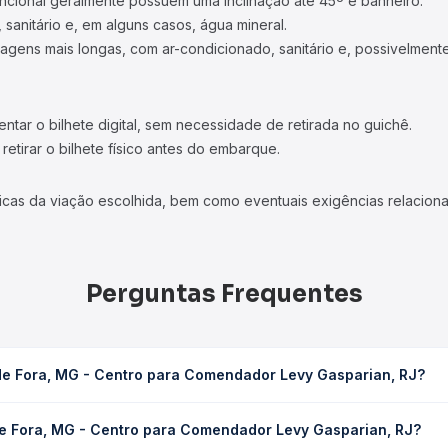
ncional geralmente possuem uma inclinação até 45º e banheiro.
 sanitário e, em alguns casos, água mineral.
viagens mais longas, com ar-condicionado, sanitário e, possivelmente
tar o bilhete digital, sem necessidade de retirada no guichê.
etirar o bilhete físico antes do embarque.
icas da viação escolhida, bem como eventuais exigências relaciona
Perguntas Frequentes
de Fora, MG - Centro para Comendador Levy Gasparian, RJ?
ara Comendador Levy Gasparian, RJ leva em média 1h 15min, podend
de Fora, MG - Centro para Comendador Levy Gasparian, RJ?
 de tráfego. Na Quero Passagem você consulta os horários disponív