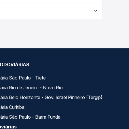
 40,53 e varia conforme a data da viagem, a
ações em tempo real e garante a melhor oferta
com horários variados ao longo do dia. Na Quero
e a que melhor se encaixa na sua viagem.
ODOVIÁRIAS
ária São Paulo - Tietê
ária Rio de Janeiro - Novo Rio
ria Belo Horizonte - Gov. Israel Pinheiro (Tergip)
ria Curitiba
ária São Paulo - Barra Funda
viárias