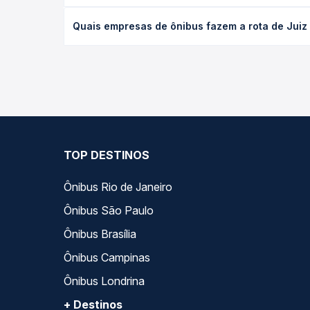
desejada.
O preço da passagem de ônibus de Juiz de Fora, M
Quais empresas de ônibus fazem a rota de Juiz
empresa, o tipo de poltrona e a antecedência da 
para o seu roteiro.
As viações Progresso-Três Rios operam o trecho d
Passagem você compara todas as opções — empresas
TOP DESTINOS
Ônibus Rio de Janeiro
Ônibus São Paulo
Ônibus Brasília
Ônibus Campinas
Ônibus Londrina
+ Destinos