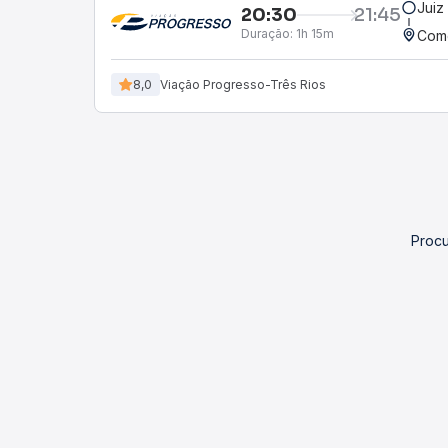
Juiz
20:30
21:45
Duração:
1h 15m
Come
8,0
Viação Progresso-Três Rios
Procu