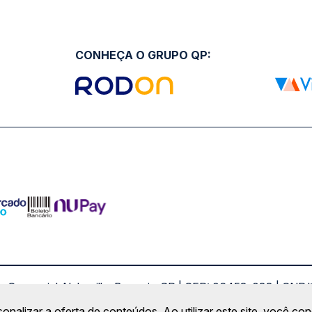
CONHEÇA O GRUPO QP:
ro Comercial Alphaville, Barueri - SP | CEP: 06453-038 | C
Copyright 2026 © QueroPassagem.com.br
sonalizar a oferta de conteúdos. Ao utilizar este site, você c