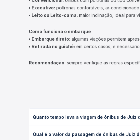
• Convencional:
ônibus com poltronas do tipo conve
• Executivo:
poltronas confortáveis, ar-condicionado,
• Leito ou Leito-cama:
maior inclinação, ideal para 
Como funciona o embarque
• Embarque direto:
algumas viações permitem apresen
• Retirada no guichê:
em certos casos, é necessário r
Recomendação:
sempre verifique as regras específ
Quanto tempo leva a viagem de ônibus de Juiz 
A viagem de ônibus de Juiz de Fora, MG - Centro p
Qual é o valor da passagem de ônibus de Juiz 
(convencional, executivo ou leito) e as condições