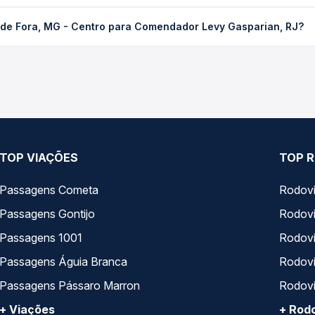
G - Centro para Comendador Levy Gasparian, RJ custa em média R$
 de Fora, MG - Centro para Comendador Levy Gasparian, RJ?
compra. Na Quero Passagem você compara os preços de todas as vi
e Juiz de Fora, MG - Centro para Comendador Levy Gasparian, RJ, 
, horários, tipos de serviço e preços — em um só lugar e escolh
TOP VIAÇÕES
TOP R
Passagens Cometa
Rodovi
Passagens Gontijo
Rodovi
Passagens 1001
Rodoviá
Passagens Águia Branca
Rodoviá
Passagens Pássaro Marron
Rodovi
+ Viações
+ Rodo