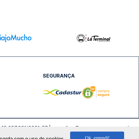
SEGURANÇA
NPJ: 18.087.991/0001-57 | saconibus@queropassagem.com.br
Ok, entendi!
oncorda com o uso de cookies.