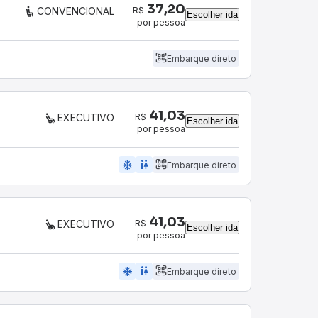
37,20
R$
CONVENCIONAL
Escolher ida
por pessoa
Embarque direto
41,03
R$
EXECUTIVO
Escolher ida
por pessoa
ac_unit
wc
Embarque direto
41,03
R$
EXECUTIVO
Escolher ida
por pessoa
ac_unit
wc
Embarque direto