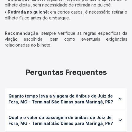
bilhete digital, sem necessidade de retirada no guichê.
• Retirada no guichê:
em certos casos, é necessário retirar o
bilhete físico antes do embarque.
Recomendação:
sempre verifique as regras específicas da
viação escolhida, bem como eventuais exigências
relacionadas ao bilhete.
Perguntas Frequentes
Quanto tempo leva a viagem de ônibus de Juiz de
Fora, MG - Terminal São Dimas para Maringá, PR?
A viagem de ônibus de Juiz de Fora, MG - Terminal São
Qual é o valor da passagem de ônibus de Juiz de
Dimas para Maringá, PR leva em média 20h 15min,
Fora, MG - Terminal São Dimas para Maringá, PR?
podendo variar conforme a viação, o tipo de serviço
(convencional, executivo ou leito) e as condições de