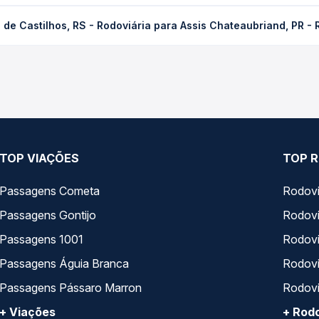
os, RS - Rodoviária para Assis Chateaubriand, PR - Rodoviária cus
 de Castilhos, RS - Rodoviária para Assis Chateaubriand, PR - 
dência da compra. Na Quero Passagem você compara os preços de t
stilhos, RS - Rodoviária para Assis Chateaubriand, PR - Rodoviária,
, horários, tipos de serviço e preços — em um só lugar e escolh
TOP VIAÇÕES
TOP R
Passagens Cometa
Rodovi
Passagens Gontijo
Rodovi
Passagens 1001
Rodoviá
Passagens Águia Branca
Rodoviá
Passagens Pássaro Marron
Rodovi
+ Viações
+ Rodo