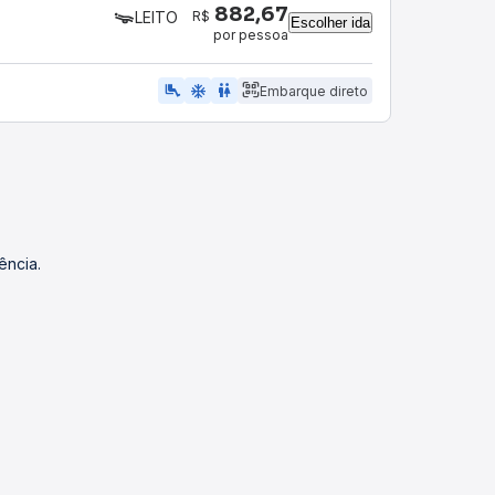
882,67
R$
LEITO
Escolher ida
por pessoa
airline_seat_legroom_extra
ac_unit
wc
Embarque direto
ência.