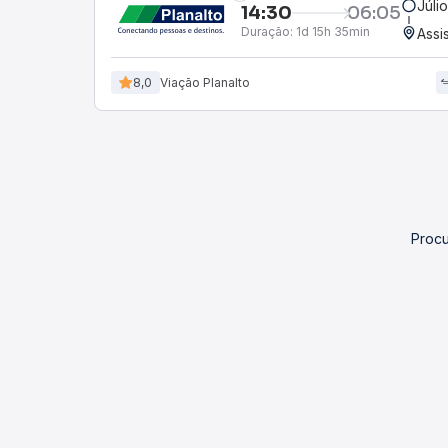
Júli
14:30
06:05
Duração:
1d 15h 35min
Assi
8,0
Viação Planalto
Procu