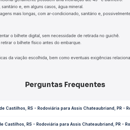
 sanitário e, em alguns casos, água mineral.
viagens mais longas, com ar-condicionado, sanitário e, possivelmente
tar o bilhete digital, sem necessidade de retirada no guichê.
etirar o bilhete físico antes do embarque.
icas da viação escolhida, bem como eventuais exigências relaciona
Perguntas Frequentes
de Castilhos, RS - Rodoviária para Assis Chateaubriand, PR - R
oviária para Assis Chateaubriand, PR - Rodoviária leva em média 17
e Castilhos, RS - Rodoviária para Assis Chateaubriand, PR - R
s condições de tráfego. Na Quero Passagem você consulta os horár