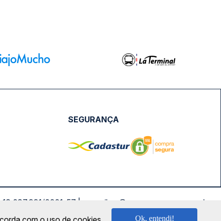
SEGURANÇA
NPJ: 18.087.991/0001-57 | saconibus@queropassagem.com.br
Ok, entendi!
oncorda com o uso de cookies.