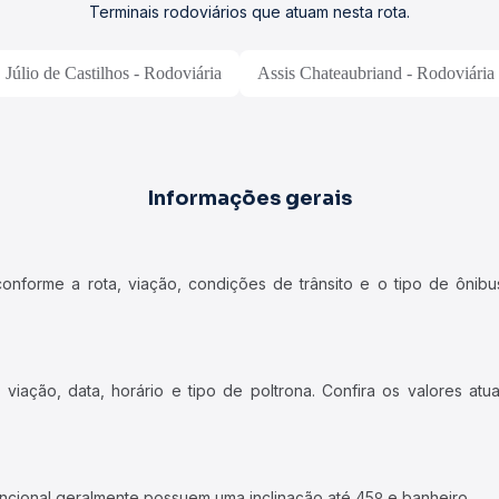
Terminais rodoviários que atuam nesta rota.
Júlio de Castilhos - Rodoviária
Assis Chateaubriand - Rodoviária
Informações gerais
forme a rota, viação, condições de trânsito e o tipo de ônibus
iação, data, horário e tipo de poltrona. Confira os valores at
ncional geralmente possuem uma inclinação até 45º e banheiro.