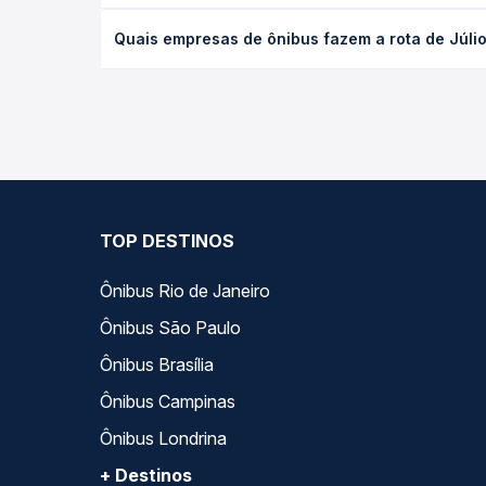
na data desejada.
O preço da passagem de ônibus de Júlio de Castilh
Quais empresas de ônibus fazem a rota de Júlio
viagem, a empresa, o tipo de poltrona e a antece
oferta para o seu roteiro.
As viações Planalto operam o trecho de Júlio de Ca
Passagem você compara todas as opções — empresas
TOP DESTINOS
Ônibus Rio de Janeiro
Ônibus São Paulo
Ônibus Brasília
Ônibus Campinas
Ônibus Londrina
+ Destinos