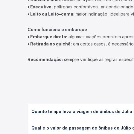
• Executivo:
poltronas confortáveis, ar-condicionado,
• Leito ou Leito-cama:
maior inclinação, ideal para 
Como funciona o embarque
• Embarque direto:
algumas viações permitem apresen
• Retirada no guichê:
em certos casos, é necessário r
Recomendação:
sempre verifique as regras específ
Quanto tempo leva a viagem de ônibus de Júlio 
A viagem de ônibus de Júlio de Castilhos, RS - Rod
Qual é o valor da passagem de ônibus de Júlio d
de serviço (convencional, executivo ou leito) e a