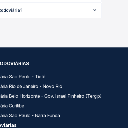
ta em média R$ 298,06 e varia conforme a data da
Rodoviária?
odas as viações em tempo real e garante a melhor
 com horários variados ao longo do dia. Na Quero
e a que melhor se encaixa na sua viagem.
ODOVIÁRIAS
ária São Paulo - Tietê
ária Rio de Janeiro - Novo Rio
ria Belo Horizonte - Gov. Israel Pinheiro (Tergip)
ria Curitiba
ária São Paulo - Barra Funda
viárias