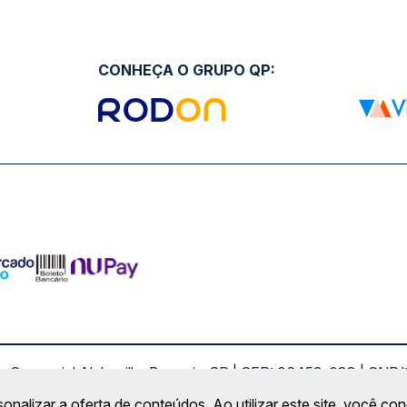
CONHEÇA O GRUPO QP:
ro Comercial Alphaville, Barueri - SP | CEP: 06453-038 | C
Copyright 2026 © QueroPassagem.com.br
sonalizar a oferta de conteúdos. Ao utilizar este site, você c