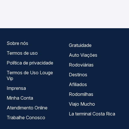
As viações Planalto operam o trecho de Júlio de Castilhos,
Passagem você compara os preços de todas as viações
RS - Rodoviária para Maringá, PR, com horários variados
em tempo real e garante a melhor oferta para o seu
ao longo do dia. Na Quero Passagem você compara todas
roteiro.
as opções — empresas, horários, tipos de serviço e
preços — em um só lugar e escolhe a que melhor se
encaixa na sua viagem.
Sobre nós
Gratuidade
Termos de uso
Auto Viações
Política de privacidade
Rodoviárias
Termos de Uso Louge
Destinos
Vip
Afiliados
Imprensa
Rodomilhas
Minha Conta
Viajo Mucho
Atendimento Online
La terminal Costa Rica
Trabalhe Conosco