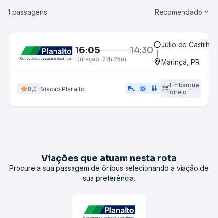
1 passagens
Recomendado
Júlio de Castilhos
16:05
14:30
Duração:
22h 25m
Maringá, PR
Embarque
airline_seat_legroom_extra
ac_unit
WC
8,0
Viação Planalto
direto
Viações que atuam nesta rota
Procure a sua passagem de ônibus selecionando a viação de
sua preferência.