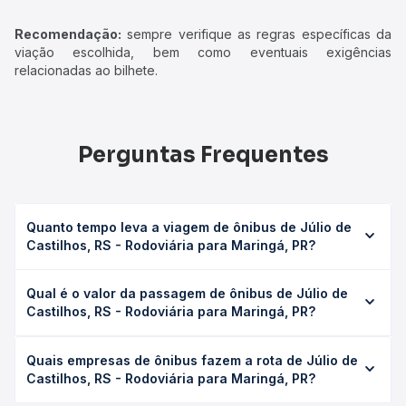
Recomendação:
sempre verifique as regras específicas da
viação escolhida, bem como eventuais exigências
relacionadas ao bilhete.
Perguntas Frequentes
Quanto tempo leva a viagem de ônibus de Júlio de
Castilhos, RS - Rodoviária para Maringá, PR?
A viagem de ônibus de Júlio de Castilhos, RS - Rodoviária
Qual é o valor da passagem de ônibus de Júlio de
para Maringá, PR leva em média 22h 25min, podendo
Castilhos, RS - Rodoviária para Maringá, PR?
variar conforme a viação, o tipo de serviço (convencional,
executivo ou leito) e as condições de tráfego. Na Quero
O preço da passagem de ônibus de Júlio de Castilhos, RS
Passagem você consulta os horários disponíveis e vê a
Quais empresas de ônibus fazem a rota de Júlio de
- Rodoviária para Maringá, PR custa em média R$ 360,38
duração exata de cada opção na data desejada.
Castilhos, RS - Rodoviária para Maringá, PR?
e varia conforme a data da viagem, a empresa, o tipo de
poltrona e a antecedência da compra. Na Quero