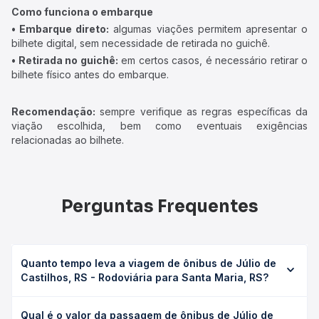
Como funciona o embarque
• Embarque direto:
algumas viações permitem apresentar o
bilhete digital, sem necessidade de retirada no guichê.
• Retirada no guichê:
em certos casos, é necessário retirar o
bilhete físico antes do embarque.
Recomendação:
sempre verifique as regras específicas da
viação escolhida, bem como eventuais exigências
relacionadas ao bilhete.
Perguntas Frequentes
Quanto tempo leva a viagem de ônibus de Júlio de
Castilhos, RS - Rodoviária para Santa Maria, RS?
A viagem de ônibus de Júlio de Castilhos, RS - Rodoviária
Qual é o valor da passagem de ônibus de Júlio de
para Santa Maria, RS leva em média 1h 9min, podendo