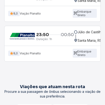
Santa Maria, RS
Embarque
8,0
Viação Planalto
direto
Júlio de Castilhos
23:50
00:50
Duração:
1h
Santa Maria, RS
Embarque
8,0
Viação Planalto
direto
Viações que atuam nesta rota
Procure a sua passagem de ônibus selecionando a viação de
sua preferência.