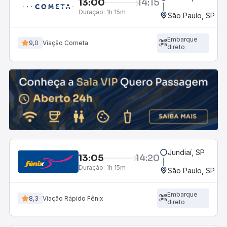
13:00
14:15
Duração:
1h 15m
São Paulo, SP - R
Embarque
9,0
Viação Cometa
direto
Jundiaí, SP
13:05
14:20
Duração:
1h 15m
São Paulo, SP - R
Embarque
8,3
Viação Rápido Fênix
direto