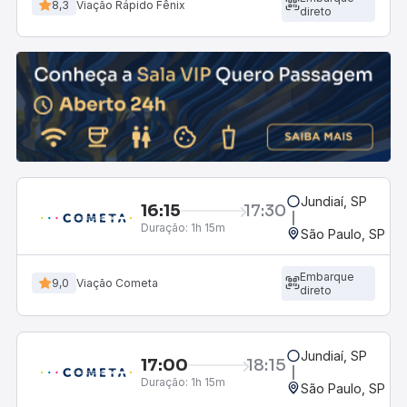
8,3
Viação Rápido Fênix
direto
Jundiaí, SP
16:15
17:30
Duração:
1h 15m
São Paulo, SP - R
Embarque
9,0
Viação Cometa
direto
Jundiaí, SP
17:00
18:15
Duração:
1h 15m
São Paulo, SP - R