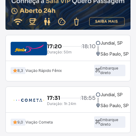
Jundiaí, SP
17:20
18:10
Duração:
50m
São Paulo, SP - R
Embarque
8,3
Viação Rápido Fênix
direto
Jundiaí, SP
17:31
18:55
Duração:
1h 24m
São Paulo, SP - R
Embarque
9,0
Viação Cometa
direto