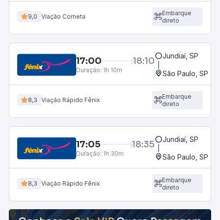
Embarque
9,0
Viação Cometa
direto
Jundiaí, SP
17:00
18:10
Duração:
1h 10m
São Paulo, SP - R
Embarque
8,3
Viação Rápido Fênix
direto
Jundiaí, SP
17:05
18:35
Duração:
1h 30m
São Paulo, SP - R
Embarque
8,3
Viação Rápido Fênix
direto