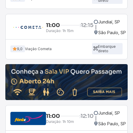
direto
Jundiaí, SP
11:00
12:15
Duração:
1h 15m
São Paulo, SP - R
Embarque
9,0
Viação Cometa
direto
Jundiaí, SP
11:00
12:10
Duração:
1h 10m
São Paulo, SP - R