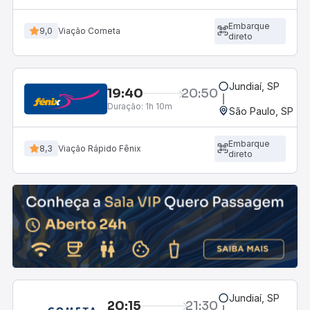
Embarque
9,0
Viação Cometa
direto
Jundiaí, SP
19:40
20:50
Duração:
1h 10m
São Paulo, SP - R
Embarque
8,3
Viação Rápido Fênix
direto
Jundiaí, SP
20:15
21:30