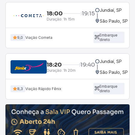
Jundiaí, SP
18:00
19:15
Duração:
1h 15m
São Paulo, SP - R
Embarque
9,0
Viação Cometa
direto
Jundiaí, SP
18:20
19:40
Duração:
1h 20m
São Paulo, SP - R
Embarque
8,3
Viação Rápido Fênix
direto