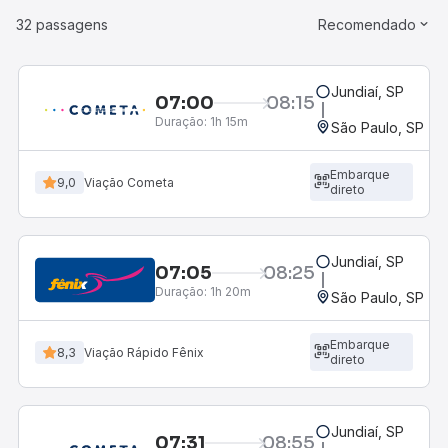
32 passagens
Recomendado
Jundiaí, SP
07:00
08:15
Duração:
1h 15m
São Paulo, SP - R
Embarque
9,0
Viação Cometa
direto
Jundiaí, SP
07:05
08:25
Duração:
1h 20m
São Paulo, SP - R
Embarque
8,3
Viação Rápido Fênix
direto
Jundiaí, SP
07:31
08:55