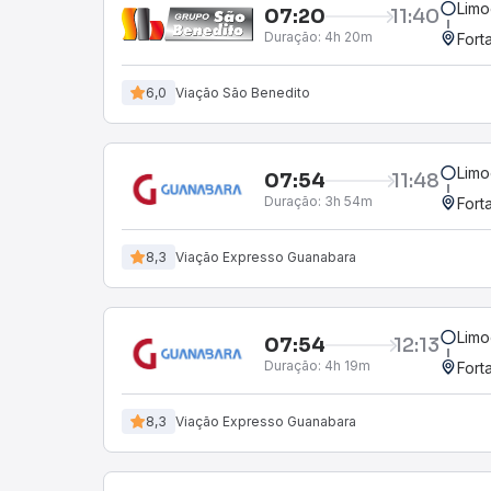
Limo
07:20
11:40
Duração:
4h 20m
Fort
6,0
Viação São Benedito
Limo
07:54
11:48
Duração:
3h 54m
Fort
8,3
Viação Expresso Guanabara
Limo
07:54
12:13
Duração:
4h 19m
Fort
8,3
Viação Expresso Guanabara