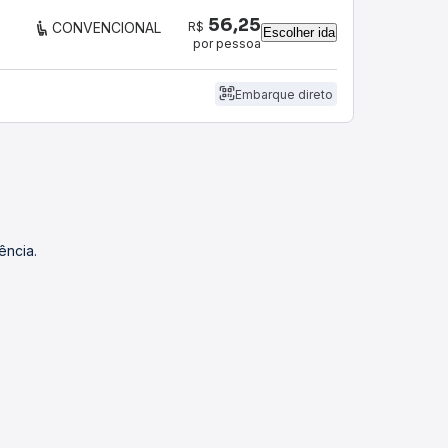
56,25
R$
CONVENCIONAL
Escolher ida
por pessoa
Embarque direto
ência.