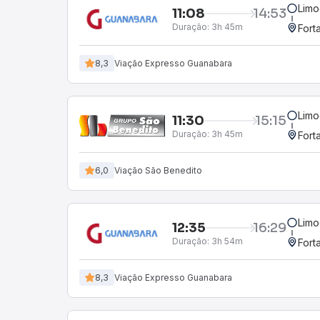
Limo
11:08
14:53
Duração:
3h 45m
Fort
8,3
Viação Expresso Guanabara
Limo
11:30
15:15
Duração:
3h 45m
Fort
6,0
Viação São Benedito
Limo
12:35
16:29
Duração:
3h 54m
Fort
8,3
Viação Expresso Guanabara