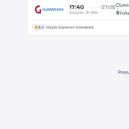
Limo
17:40
21:08
Duração:
3h 28m
Fort
8,3
Viação Expresso Guanabara
Procu