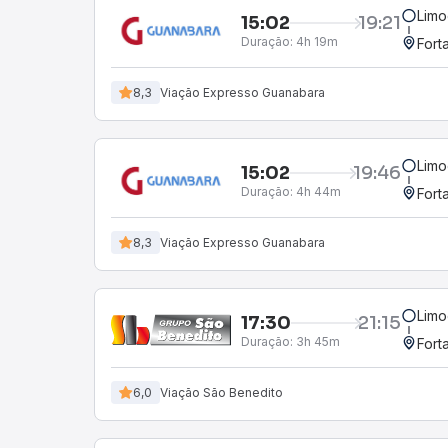
Limo
15:02
19:21
Duração:
4h 19m
Fort
8,3
Viação Expresso Guanabara
Limo
15:02
19:46
Duração:
4h 44m
Fort
8,3
Viação Expresso Guanabara
Limo
17:30
21:15
Duração:
3h 45m
Fort
6,0
Viação São Benedito