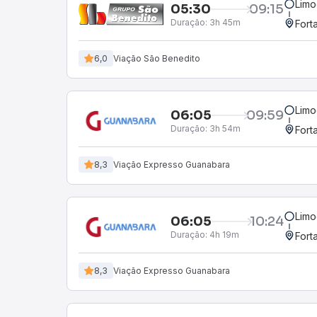
Limo
05:30
09:15
Duração:
3h 45m
Fort
6,0
Viação São Benedito
Limo
06:05
09:59
Duração:
3h 54m
Fort
8,3
Viação Expresso Guanabara
Limo
06:05
10:24
Duração:
4h 19m
Fort
8,3
Viação Expresso Guanabara