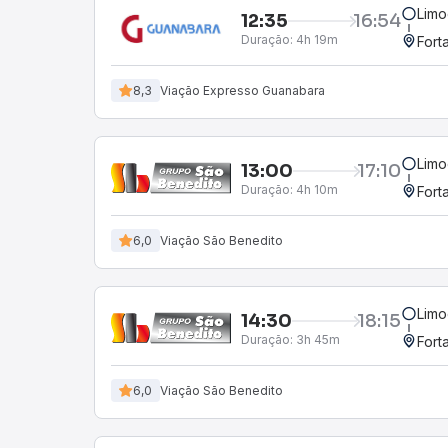
Limo
12:35
16:54
Duração:
4h 19m
Fort
8,3
Viação Expresso Guanabara
Limo
13:00
17:10
Duração:
4h 10m
Fort
6,0
Viação São Benedito
Limo
14:30
18:15
Duração:
3h 45m
Fort
6,0
Viação São Benedito