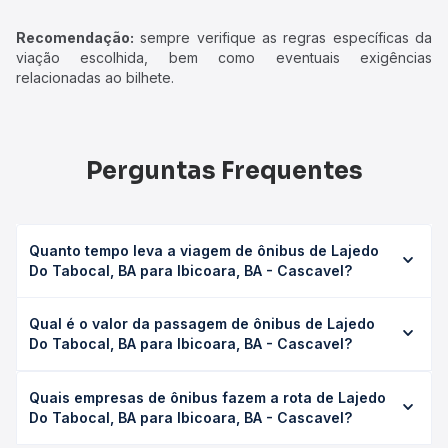
Recomendação:
sempre verifique as regras específicas da
viação escolhida, bem como eventuais exigências
relacionadas ao bilhete.
Perguntas Frequentes
Quanto tempo leva a viagem de ônibus de Lajedo
Do Tabocal, BA para Ibicoara, BA - Cascavel?
A viagem de ônibus de Lajedo Do Tabocal, BA para
Qual é o valor da passagem de ônibus de Lajedo
Ibicoara, BA - Cascavel leva em média 4h 45min, podendo
Do Tabocal, BA para Ibicoara, BA - Cascavel?
variar conforme a viação, o tipo de serviço (convencional,
executivo ou leito) e as condições de tráfego. Na Quero
O preço da passagem de ônibus de Lajedo Do Tabocal,
Passagem você consulta os horários disponíveis e vê a
Quais empresas de ônibus fazem a rota de Lajedo
BA para Ibicoara, BA - Cascavel custa em média R$ 86,15 e
duração exata de cada opção na data desejada.
Do Tabocal, BA para Ibicoara, BA - Cascavel?
varia conforme a data da viagem, a empresa, o tipo de
poltrona e a antecedência da compra. Na Quero