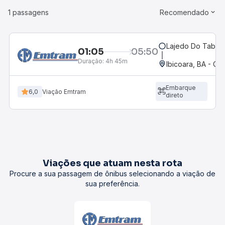
1 passagens
Recomendado
Lajedo Do Taboca
01:05
05:50
Duração:
4h 45m
Ibicoara, BA - Ca
Embarque
6,0
Viação Emtram
direto
Viações que atuam nesta rota
Procure a sua passagem de ônibus selecionando a viação de
sua preferência.