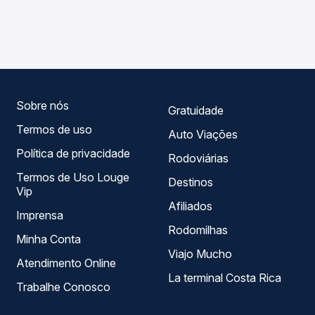
As viações Emtram operam o trecho de Lajedo Do
Passagem você compara os preços de todas as viações
Tabocal, BA para Ibicoara, BA - Cascavel, com horários
em tempo real e garante a melhor oferta para o seu
variados ao longo do dia. Na Quero Passagem você
roteiro.
compara todas as opções — empresas, horários, tipos de
serviço e preços — em um só lugar e escolhe a que
melhor se encaixa na sua viagem.
Sobre nós
Gratuidade
Termos de uso
Auto Viações
Política de privacidade
Rodoviárias
Termos de Uso Louge
Destinos
Vip
Afiliados
Imprensa
Rodomilhas
Minha Conta
Viajo Mucho
Atendimento Online
La terminal Costa Rica
Trabalhe Conosco