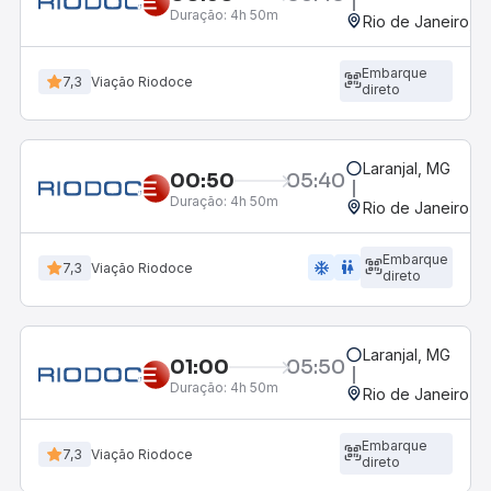
Duração:
4h 50m
Rio de Janeiro, R
Embarque
7,3
Viação Riodoce
direto
Laranjal, MG
00:50
05:40
Duração:
4h 50m
Rio de Janeiro, R
Embarque
ac_unit
wc
7,3
Viação Riodoce
direto
Laranjal, MG
01:00
05:50
Duração:
4h 50m
Rio de Janeiro, R
Embarque
7,3
Viação Riodoce
direto