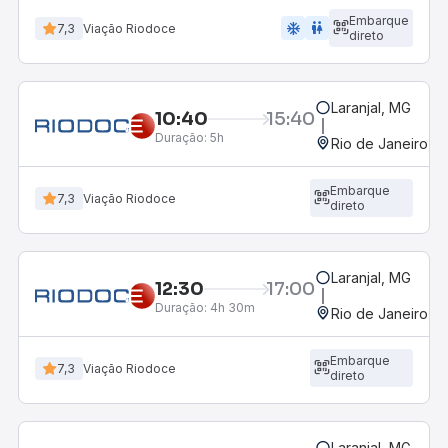
Embarque
ac_unit
wc
7,3
Viação Riodoce
direto
Laranjal, MG
10:40
15:40
Duração:
5h
Rio de Janeiro, R
Embarque
7,3
Viação Riodoce
direto
Laranjal, MG
12:30
17:00
Duração:
4h 30m
Rio de Janeiro, R
Embarque
7,3
Viação Riodoce
direto
Laranjal, MG