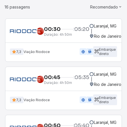
16 passagens
Recomendado
Laranjal, MG
00:30
05:20
Duração:
4h 50m
Rio de Janeiro, R
Embarque
ac_unit
wc
7,3
Viação Riodoce
direto
Laranjal, MG
00:45
05:35
Duração:
4h 50m
Rio de Janeiro, R
Embarque
ac_unit
wc
7,3
Viação Riodoce
direto
Laranjal, MG
00:50
05:40