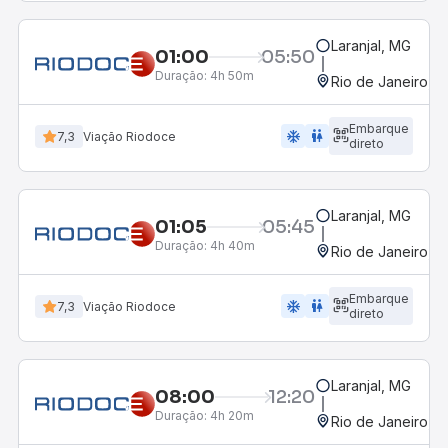
Laranjal, MG
01:00
05:50
Duração:
4h 50m
Rio de Janeiro, R
Embarque
ac_unit
wc
7,3
Viação Riodoce
direto
Laranjal, MG
01:05
05:45
Duração:
4h 40m
Rio de Janeiro, R
Embarque
ac_unit
wc
7,3
Viação Riodoce
direto
Laranjal, MG
08:00
12:20
Duração:
4h 20m
Rio de Janeiro, R