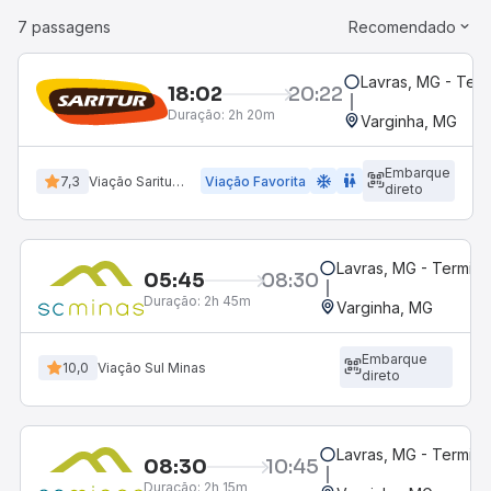
7 passagens
Recomendado
Lavras, MG - Term
18:02
20:22
Duração:
2h 20m
Varginha, MG
Embarque
ac_unit
wc
7,3
Viação Saritur SR
Viação Favorita
direto
Lavras, MG - Terminal
05:45
08:30
Duração:
2h 45m
Varginha, MG
Embarque
10,0
Viação Sul Minas
direto
Lavras, MG - Terminal
08:30
10:45
Duração:
2h 15m