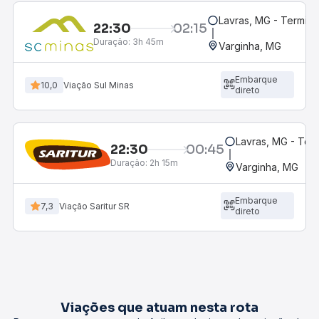
Lavras, MG - Terminal
22:30
02:15
Duração:
3h 45m
Varginha, MG
Embarque
10,0
Viação Sul Minas
direto
Lavras, MG - Term
22:30
00:45
Duração:
2h 15m
Varginha, MG
Embarque
7,3
Viação Saritur SR
direto
Viações que atuam nesta rota