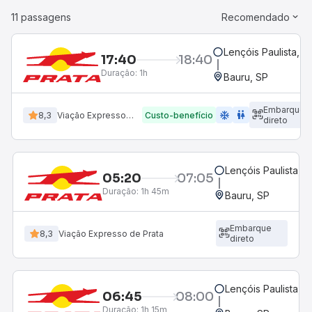
11 passagens
Recomendado
Lençóis Paulista, S
17:40
18:40
Duração:
1h
Bauru, SP
Embarque
ac_unit
wc
8,3
Viação Expresso de Prata
Custo-benefício
direto
Lençóis Paulista, S
05:20
07:05
Duração:
1h 45m
Bauru, SP
Embarque
8,3
Viação Expresso de Prata
direto
Lençóis Paulista, S
06:45
08:00
Duração:
1h 15m