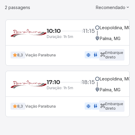
2 passagens
Recomendado
Leopoldina, MG
10:10
11:15
Duração:
1h 5m
Palma, MG
Embarque
ac_unit
wc
8,3
Viação Paraibuna
direto
Leopoldina, MG
17:10
18:15
Duração:
1h 5m
Palma, MG
Embarque
ac_unit
wc
8,3
Viação Paraibuna
direto