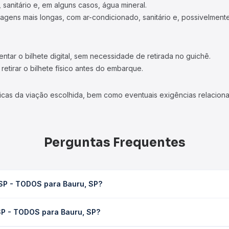
 sanitário e, em alguns casos, água mineral.
viagens mais longas, com ar-condicionado, sanitário e, possivelmente
tar o bilhete digital, sem necessidade de retirada no guichê.
etirar o bilhete físico antes do embarque.
icas da viação escolhida, bem como eventuais exigências relaciona
Perguntas Frequentes
 SP - TODOS para Bauru, SP?
, SP leva em média 1h 54min, podendo variar conforme a viação, o t
 SP - TODOS para Bauru, SP?
ê consulta os horários disponíveis e vê a duração exata de cada 