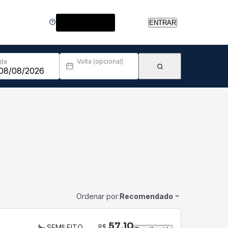
Central de Ajuda
ENTRAR
Ida
Volta (opcional)
Ordenar por:
Recomendado
57,10
R$
SEMILEITO