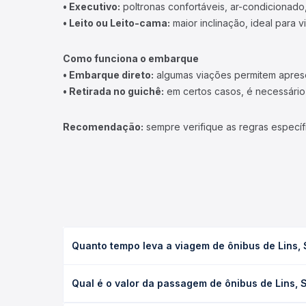
• Executivo:
poltronas confortáveis, ar-condicionado,
• Leito ou Leito-cama:
maior inclinação, ideal para 
Como funciona o embarque
• Embarque direto:
algumas viações permitem apresen
• Retirada no guichê:
em certos casos, é necessário r
Recomendação:
sempre verifique as regras específ
Quanto tempo leva a viagem de ônibus de Lins,
A viagem de ônibus de Lins, SP - TODOS para Bauru
Qual é o valor da passagem de ônibus de Lins,
e as condições de tráfego. Na Quero Passagem voc