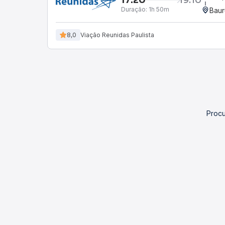
Duração:
1h 50m
Baur
8,0
Viação Reunidas Paulista
Procu