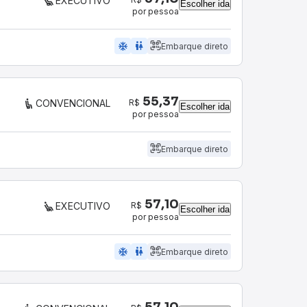
EXECUTIVO
Escolher ida
por pessoa
ac_unit
wc
Embarque direto
55,37
R$
CONVENCIONAL
Escolher ida
por pessoa
Embarque direto
57,10
R$
EXECUTIVO
Escolher ida
por pessoa
ac_unit
wc
Embarque direto
57,10