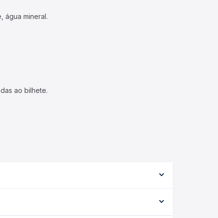
, água mineral.
das ao bilhete.
ipo de serviço (convencional, executivo ou leito)
opção na data desejada.