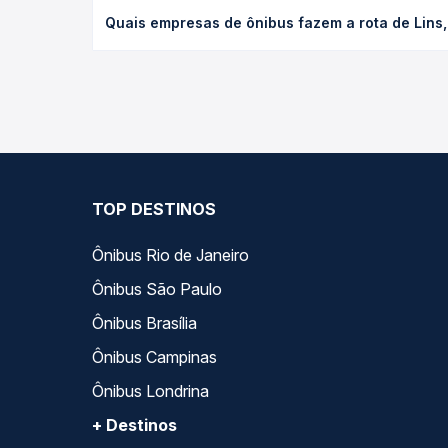
O preço da passagem de ônibus de Lins, SP - TODOS
Quais empresas de ônibus fazem a rota de Lins
antecedência da compra. Na Quero Passagem você c
As viações Reunidas Paulista, Expresso Adamantina
você compara todas as opções — empresas, horário
TOP DESTINOS
Ônibus Rio de Janeiro
Ônibus São Paulo
Ônibus Brasília
Ônibus Campinas
Ônibus Londrina
+ Destinos