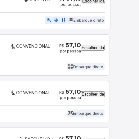
Escolher ida
por pessoa
airline_seat_legroom_extra
ac_unit
WC
Embarque direto
57,10
R$
CONVENCIONAL
Escolher ida
por pessoa
Embarque direto
57,10
R$
CONVENCIONAL
Escolher ida
por pessoa
Embarque direto
57,10
R$