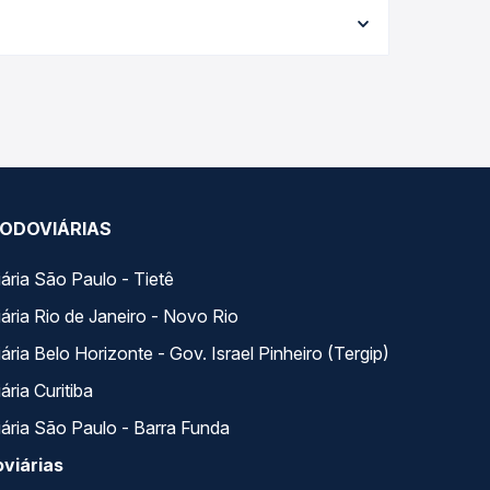
da viagem, a empresa, o tipo de poltrona e a
elhor oferta para o seu roteiro.
s variados ao longo do dia. Na Quero Passagem
lhor se encaixa na sua viagem.
ODOVIÁRIAS
ária São Paulo - Tietê
ária Rio de Janeiro - Novo Rio
ria Belo Horizonte - Gov. Israel Pinheiro (Tergip)
ria Curitiba
ária São Paulo - Barra Funda
viárias