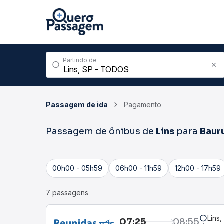
Partindo de
Passagem de ida
Pagamento
Passagem de ônibus de
Lins
para
Baur
00h00 - 05h59
06h00 - 11h59
12h00 - 17h59
7 passagens
Lins,
07:25
08:55