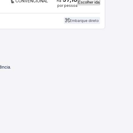
R$
CONVENCIONAL
Escolher ida
por pessoa
Embarque direto
ência.