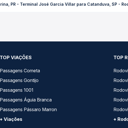
ina, PR - Terminal José Garcia Villar para Catanduva, SP - Rod
dência da compra. Na Quero Passagem você compara os preços de t
- Terminal José Garcia Villar para Catanduva, SP - Rodoviária , co
, horários, tipos de serviço e preços — em um só lugar e escolh
TOP VIAÇÕES
TOP R
Passagens Cometa
Rodovi
Passagens Gontijo
Rodovi
Passagens 1001
Rodoviá
Passagens Águia Branca
Rodoviá
Passagens Pássaro Marron
Rodovi
+ Viações
+ Rodo