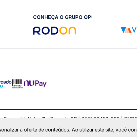
CONHEÇA O GRUPO QP:
ro Comercial Alphaville, Barueri - SP | CEP: 06453-038 | C
Copyright 2026 © QueroPassagem.com.br
sonalizar a oferta de conteúdos. Ao utilizar este site, você c