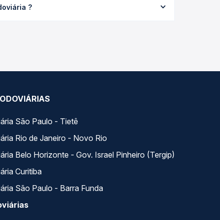
oviária ?
odas as viações em tempo real e garante a melhor
m horários variados ao longo do dia. Na Quero
e a que melhor se encaixa na sua viagem.
ODOVIÁRIAS
ária São Paulo - Tietê
ária Rio de Janeiro - Novo Rio
ria Belo Horizonte - Gov. Israel Pinheiro (Tergip)
ria Curitiba
ária São Paulo - Barra Funda
viárias