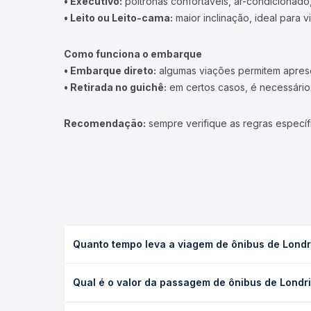
• Executivo:
poltronas confortáveis, ar-condicionado,
• Leito ou Leito-cama:
maior inclinação, ideal para 
Como funciona o embarque
• Embarque direto:
algumas viações permitem apresen
• Retirada no guichê:
em certos casos, é necessário r
Recomendação:
sempre verifique as regras específ
Quanto tempo leva a viagem de ônibus de Londri
A viagem de ônibus de Londrina, PR - Terminal José
Qual é o valor da passagem de ônibus de Londrin
serviço (convencional, executivo ou leito) e as c
data desejada.
O preço da passagem de ônibus de Londrina, PR - T