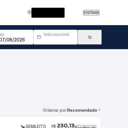
Central de Ajuda
ENTRAR
Ida
Volta (opcional)
Ordenar por:
Recomendado
230,13
R$
SEMILEITO
Escolher ida