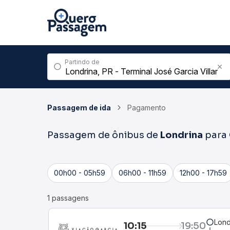
Partindo de
Passagem de ida
Pagamento
Passagem de ônibus de
Londrina
para
00h00 - 05h59
06h00 - 11h59
12h00 - 17h59
1 passagens
Lond
10:15
19:50