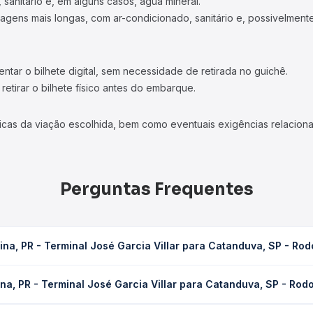
 sanitário e, em alguns casos, água mineral.
viagens mais longas, com ar-condicionado, sanitário e, possivelmente
tar o bilhete digital, sem necessidade de retirada no guichê.
etirar o bilhete físico antes do embarque.
icas da viação escolhida, bem como eventuais exigências relaciona
Perguntas Frequentes
na, PR - Terminal José Garcia Villar para Catanduva, SP - Rodo
 Garcia Villar para Catanduva, SP - Rodoviária leva em média 9h 3
a, PR - Terminal José Garcia Villar para Catanduva, SP - Rodo
ondições de tráfego. Na Quero Passagem você consulta os horários 
erminal José Garcia Villar para Catanduva, SP - Rodoviária custa 