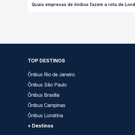
Quais empresas de ônibus fazem a rota de Londr
viagem, a empresa, o tipo de poltrona e a antece
oferta para o seu roteiro.
As viações Garcia operam o trecho de Londrina, PR 
Passagem você compara todas as opções — empresas
TOP DESTINOS
Ônibus Rio de Janeiro
Ônibus São Paulo
Ônibus Brasília
Ônibus Campinas
Ônibus Londrina
+ Destinos