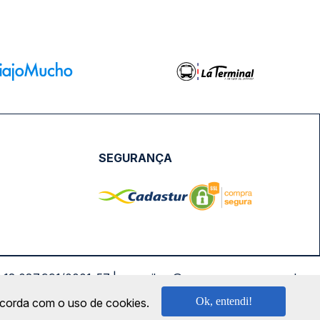
SEGURANÇA
NPJ: 18.087.991/0001-57 | saconibus@queropassagem.com.br
Ok, entendi!
oncorda com o uso de cookies.