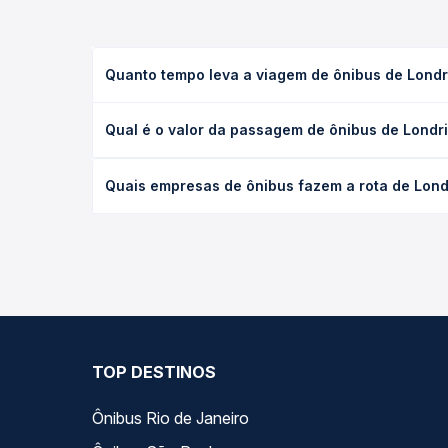
Quanto tempo leva a viagem de ônibus de Londri
A viagem de ônibus de Londrina, PR - Terminal José
Qual é o valor da passagem de ônibus de Londrin
(convencional, executivo ou leito) e as condições
desejada.
O preço da passagem de ônibus de Londrina, PR - T
Quais empresas de ônibus fazem a rota de Londr
o tipo de poltrona e a antecedência da compra. N
roteiro.
As viações Garcia operam o trecho de Londrina, PR 
compara todas as opções — empresas, horários, ti
TOP DESTINOS
Ônibus Rio de Janeiro