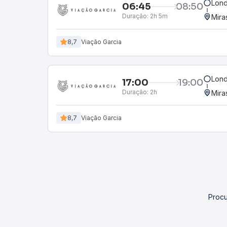
Lond
06:45
08:50
Duração:
2h 5m
Mira
8,7
Viação Garcia
Lond
17:00
19:00
Duração:
2h
Mira
8,7
Viação Garcia
Procu