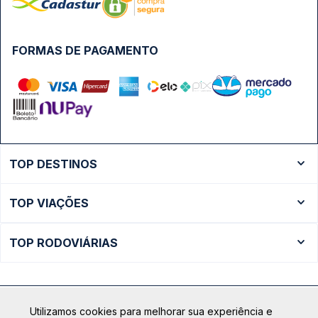
FORMAS DE PAGAMENTO
TOP DESTINOS
Ônibus Rio de Janeiro
TOP VIAÇÕES
Ônibus São Paulo
Passagens Cometa
Ônibus Brasília
TOP RODOVIÁRIAS
Passagens Gontijo
Ônibus Campinas
Rodoviária São Paulo - Tietê
Passagens 1001
Ônibus Londrina
Rodoviária Rio de Janeiro - Novo Rio
Passagens Águia Branca
+ Destinos
Utilizamos cookies para melhorar sua experiência e
Rodoviária Belo Horizonte - Gov. Israel Pinheiro (Tergip)
Calçada das Margaridas, 163 - Sala 02 - Condomínio Centro