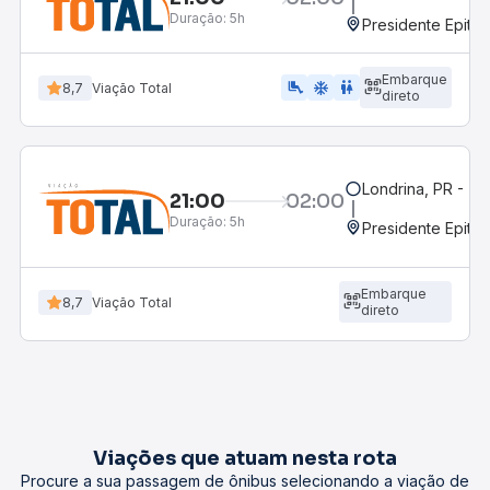
Duração:
5h
Presidente Epitác
Embarque
airline_seat_legroom_extra
ac_unit
wc
8,7
Viação Total
direto
Londrina, PR - Ter
21:00
02:00
Duração:
5h
Presidente Epitác
Embarque
8,7
Viação Total
direto
Viações que atuam nesta rota
Procure a sua passagem de ônibus selecionando a viação de