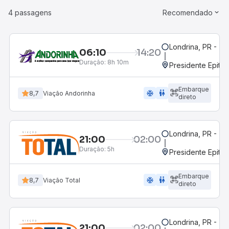
4 passagens
Recomendado
Londrina, PR - Ter
06:10
14:20
Duração:
8h 10m
Presidente Epitác
Embarque
ac_unit
wc
8,7
Viação Andorinha
direto
Londrina, PR - Ter
21:00
02:00
Duração:
5h
Presidente Epitác
Embarque
ac_unit
wc
8,7
Viação Total
direto
Londrina, PR - Ter
21:00
02:00