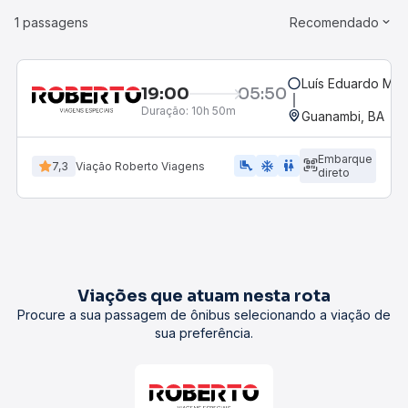
1 passagens
Recomendado
Luís Eduardo Mag
19:00
05:50
Duração:
10h 50m
Guanambi, BA
Embarque
airline_seat_legroom_extra
ac_unit
WC
7,3
Viação Roberto Viagens
direto
Viações que atuam nesta rota
Procure a sua passagem de ônibus selecionando a viação de
sua preferência.