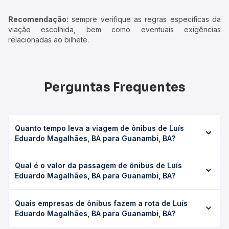
Recomendação:
sempre verifique as regras específicas da
viação escolhida, bem como eventuais exigências
relacionadas ao bilhete.
Perguntas Frequentes
Quanto tempo leva a viagem de ônibus de Luís
Eduardo Magalhães, BA para Guanambi, BA?
A viagem de ônibus de Luís Eduardo Magalhães, BA para
Qual é o valor da passagem de ônibus de Luís
Guanambi, BA leva em média 10h 50min, podendo variar
Eduardo Magalhães, BA para Guanambi, BA?
conforme a viação, o tipo de serviço (convencional,
executivo ou leito) e as condições de tráfego. Na Quero
O preço da passagem de ônibus de Luís Eduardo
Passagem você consulta os horários disponíveis e vê a
Quais empresas de ônibus fazem a rota de Luís
Magalhães, BA para Guanambi, BA custa em média R$
duração exata de cada opção na data desejada.
Eduardo Magalhães, BA para Guanambi, BA?
214,80 e varia conforme a data da viagem, a empresa, o
tipo de poltrona e a antecedência da compra. Na Quero