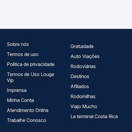
As viações Roberto Viagens operam o trecho de Luís
Passagem você compara os preços de todas as viações
Eduardo Magalhães, BA para Guanambi, BA, com horários
em tempo real e garante a melhor oferta para o seu
variados ao longo do dia. Na Quero Passagem você
roteiro.
compara todas as opções — empresas, horários, tipos de
serviço e preços — em um só lugar e escolhe a que
melhor se encaixa na sua viagem.
Sobre nós
Gratuidade
Termos de uso
Auto Viações
Política de privacidade
Rodoviárias
Termos de Uso Louge
Destinos
Vip
Afiliados
Imprensa
Rodomilhas
Minha Conta
Viajo Mucho
Atendimento Online
La terminal Costa Rica
Trabalhe Conosco