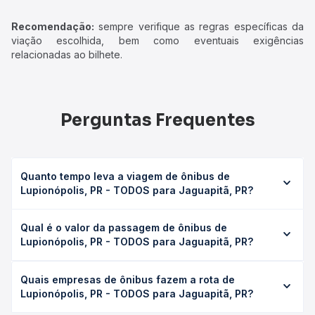
Recomendação:
sempre verifique as regras específicas da
viação escolhida, bem como eventuais exigências
relacionadas ao bilhete.
Perguntas Frequentes
Quanto tempo leva a viagem de ônibus de
Lupionópolis, PR - TODOS para Jaguapitã, PR?
A viagem de ônibus de Lupionópolis, PR - TODOS para
Qual é o valor da passagem de ônibus de
Jaguapitã, PR leva em média 2h 30min, podendo variar
Lupionópolis, PR - TODOS para Jaguapitã, PR?
conforme a viação, o tipo de serviço (convencional,
executivo ou leito) e as condições de tráfego. Na Quero
O preço da passagem de ônibus de Lupionópolis, PR -
Passagem você consulta os horários disponíveis e vê a
Quais empresas de ônibus fazem a rota de
TODOS para Jaguapitã, PR custa em média R$ 43,44 e
duração exata de cada opção na data desejada.
Lupionópolis, PR - TODOS para Jaguapitã, PR?
varia conforme a data da viagem, a empresa, o tipo de
poltrona e a antecedência da compra. Na Quero