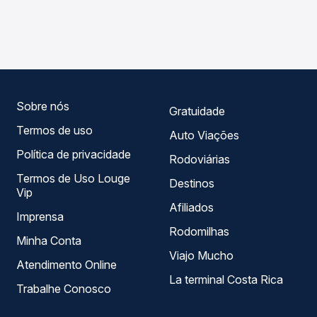
As viações Garcia operam o trecho de Lupionópolis, PR -
Passagem você compara os preços de todas as viações
TODOS para Jaguapitã, PR, com horários variados ao
em tempo real e garante a melhor oferta para o seu
longo do dia. Na Quero Passagem você compara todas as
roteiro.
opções — empresas, horários, tipos de serviço e preços
— em um só lugar e escolhe a que melhor se encaixa na
sua viagem.
Sobre nós
Gratuidade
Termos de uso
Auto Viações
Política de privacidade
Rodoviárias
Termos de Uso Louge
Destinos
Vip
Afiliados
Imprensa
Rodomilhas
Minha Conta
Viajo Mucho
Atendimento Online
La terminal Costa Rica
Trabalhe Conosco