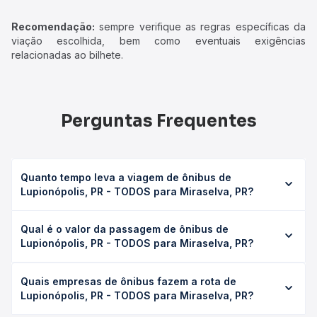
Recomendação:
sempre verifique as regras específicas da
viação escolhida, bem como eventuais exigências
relacionadas ao bilhete.
Perguntas Frequentes
Quanto tempo leva a viagem de ônibus de
Lupionópolis, PR - TODOS para Miraselva, PR?
A viagem de ônibus de Lupionópolis, PR - TODOS para
Qual é o valor da passagem de ônibus de
Miraselva, PR leva em média 1h 55min, podendo variar
Lupionópolis, PR - TODOS para Miraselva, PR?
conforme a viação, o tipo de serviço (convencional,
executivo ou leito) e as condições de tráfego. Na Quero
O preço da passagem de ônibus de Lupionópolis, PR -
Passagem você consulta os horários disponíveis e vê a
Quais empresas de ônibus fazem a rota de
TODOS para Miraselva, PR custa em média R$ 36,26 e
duração exata de cada opção na data desejada.
Lupionópolis, PR - TODOS para Miraselva, PR?
varia conforme a data da viagem, a empresa, o tipo de
poltrona e a antecedência da compra. Na Quero