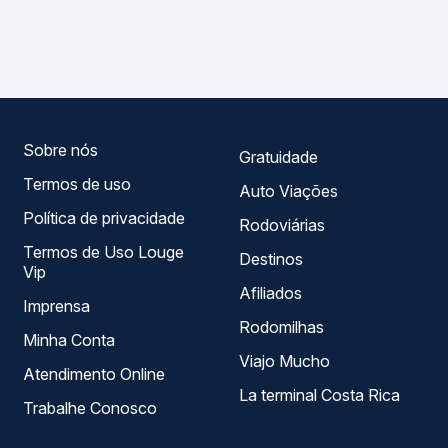
As viações Garcia operam o trecho de Lupionópolis, PR -
Passagem você compara os preços de todas as viações
TODOS para Miraselva, PR, com horários variados ao
em tempo real e garante a melhor oferta para o seu
longo do dia. Na Quero Passagem você compara todas as
roteiro.
opções — empresas, horários, tipos de serviço e preços
— em um só lugar e escolhe a que melhor se encaixa na
sua viagem.
Sobre nós
Gratuidade
Termos de uso
Auto Viações
Política de privacidade
Rodoviárias
Termos de Uso Louge
Destinos
Vip
Afiliados
Imprensa
Rodomilhas
Minha Conta
Viajo Mucho
Atendimento Online
La terminal Costa Rica
Trabalhe Conosco