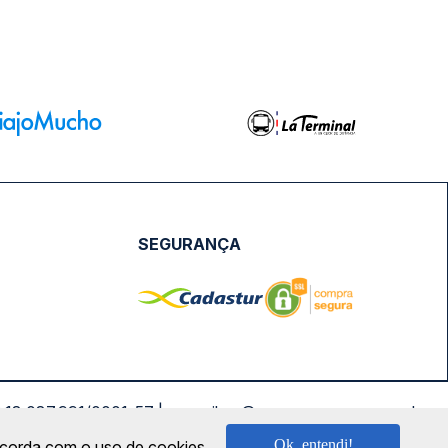
SEGURANÇA
NPJ: 18.087.991/0001-57 | saconibus@queropassagem.com.br
Ok, entendi!
oncorda com o uso de cookies.