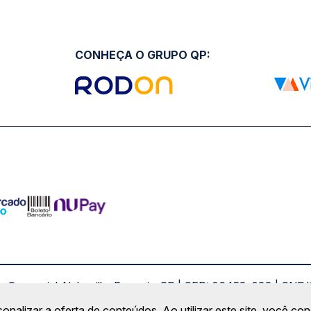
CONHEÇA O GRUPO QP:
ro Comercial Alphaville, Barueri - SP | CEP: 06453-038 | C
Copyright 2026 © QueroPassagem.com.br
sonalizar a oferta de conteúdos. Ao utilizar este site, você c