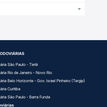
data da viagem, a empresa, o tipo de poltrona e a
elhor oferta para o seu roteiro.
o do dia. Na Quero Passagem você compara todas as
viagem.
ODOVIÁRIAS
ária São Paulo - Tietê
ária Rio de Janeiro - Novo Rio
ria Belo Horizonte - Gov. Israel Pinheiro (Tergip)
ria Curitiba
ária São Paulo - Barra Funda
viárias