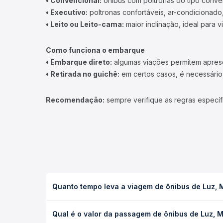
• Convencional:
ônibus com poltronas do tipo conve
• Executivo:
poltronas confortáveis, ar-condicionado,
• Leito ou Leito-cama:
maior inclinação, ideal para 
Como funciona o embarque
• Embarque direto:
algumas viações permitem apresen
• Retirada no guichê:
em certos casos, é necessário r
Recomendação:
sempre verifique as regras específ
Quanto tempo leva a viagem de ônibus de Luz, 
A viagem de ônibus de Luz, MG - Rodoviária para A
Qual é o valor da passagem de ônibus de Luz, 
leito) e as condições de tráfego. Na Quero Passag