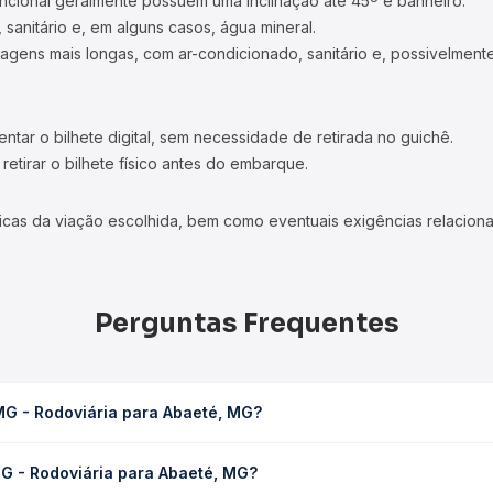
ncional geralmente possuem uma inclinação até 45º e banheiro.
 sanitário e, em alguns casos, água mineral.
viagens mais longas, com ar-condicionado, sanitário e, possivelmente
tar o bilhete digital, sem necessidade de retirada no guichê.
etirar o bilhete físico antes do embarque.
icas da viação escolhida, bem como eventuais exigências relaciona
Perguntas Frequentes
MG - Rodoviária para Abaeté, MG?
baeté, MG leva em média 1h 35min, podendo variar conforme a viaçã
MG - Rodoviária para Abaeté, MG?
em você consulta os horários disponíveis e vê a duração exata de