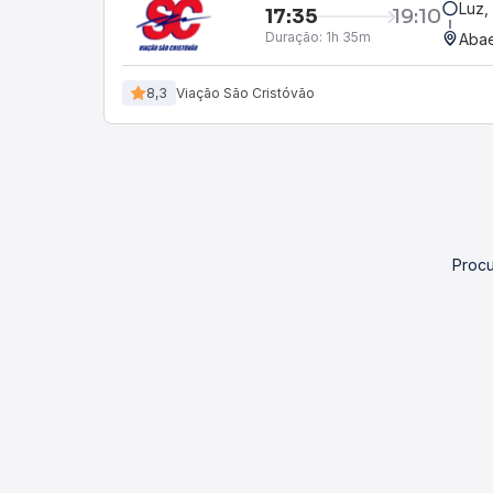
Luz,
17:35
19:10
Duração:
1h 35m
Aba
8,3
Viação São Cristóvão
Procu