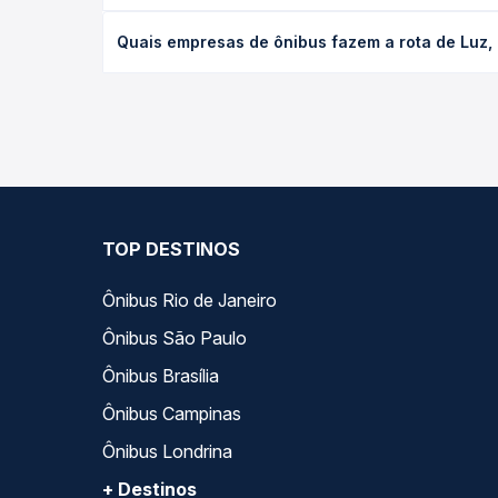
O preço da passagem de ônibus de Luz, MG - Rodovi
Quais empresas de ônibus fazem a rota de Luz,
antecedência da compra. Na Quero Passagem você c
As viações São Cristóvão operam o trecho de Luz,
opções — empresas, horários, tipos de serviço e p
TOP DESTINOS
Ônibus Rio de Janeiro
Ônibus São Paulo
Ônibus Brasília
Ônibus Campinas
Ônibus Londrina
+ Destinos