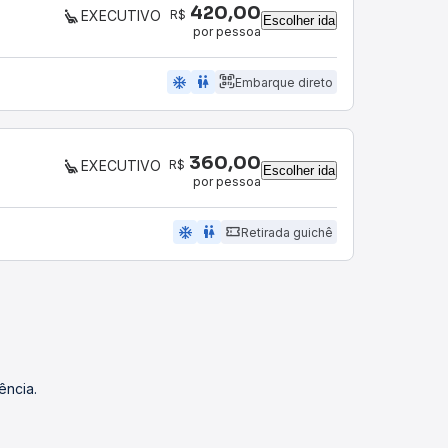
420,00
R$
EXECUTIVO
Escolher ida
por pessoa
ac_unit
wc
Embarque direto
360,00
R$
EXECUTIVO
Escolher ida
por pessoa
ac_unit
wc
Retirada guichê
ência.