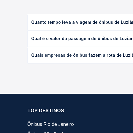
Quanto tempo leva a viagem de ônibus de Luziâ
A viagem de ônibus de Luziânia, GO - TODOS para I
Qual é o valor da passagem de ônibus de Luziân
leito) e as condições de tráfego. Na Quero Passag
O preço da passagem de ônibus de Luziânia, GO - T
Quais empresas de ônibus fazem a rota de Luzi
antecedência da compra. Na Quero Passagem você c
As viações Emtram operam o trecho de Luziânia, G
— empresas, horários, tipos de serviço e preços —
TOP DESTINOS
Ônibus Rio de Janeiro