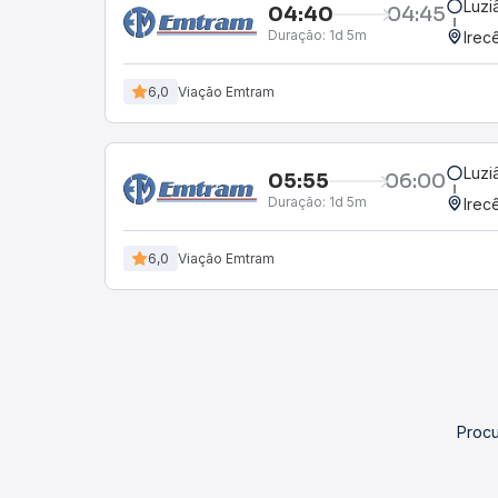
Luzi
04:40
04:45
Duração:
1d 5m
Irec
6,0
Viação Emtram
Luzi
05:55
06:00
Duração:
1d 5m
Irec
6,0
Viação Emtram
Procu