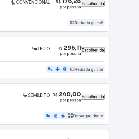
176,28
R$
CONVENCIONAL
Escolher ida
por pessoa
Retirada guichê
295,11
R$
LEITO
Escolher ida
por pessoa
airline_seat_legroom_extra
ac_unit
wc
Retirada guichê
240,00
R$
SEMILEITO
Escolher ida
por pessoa
airline_seat_legroom_extra
ac_unit
WC
Embarque direto