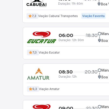
Duração:
11h 40m
Boa 
7,3
Viação Caburaí Transportes
Viação Favorita
Mana
06:00
18:30
Duração:
12h 30m
Boa 
7,0
Viação Eucatur
Mana
08:30
20:30
Duração:
12h
Boa 
9,3
Viação Amatur
Mana
09:00
21:30