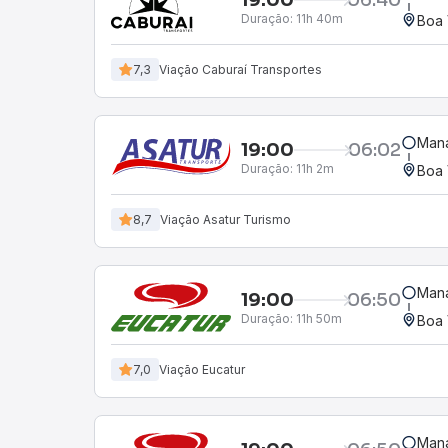
Duração:
11h 40m
Boa 
7,3
Viação Caburaí Transportes
Mana
19:00
06:02
Duração:
11h 2m
Boa 
8,7
Viação Asatur Turismo
Mana
19:00
06:50
Duração:
11h 50m
Boa 
7,0
Viação Eucatur
Mana