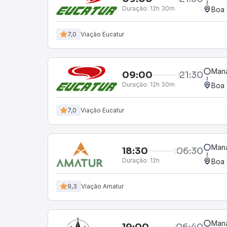
Duração:
12h 30m
Boa 
7,0
Viação Eucatur
Mana
09:00
21:30
Duração:
12h 30m
Boa 
7,0
Viação Eucatur
Mana
18:30
06:30
Duração:
12h
Boa 
9,3
Viação Amatur
Mana
19:00
06:40