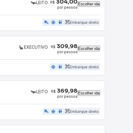
304,00
R$
LEITO
Escolher ida
por pessoa
airline_seat_legroom_extra
ac_unit
wc
Embarque direto
309,98
R$
EXECUTIVO
Escolher ida
por pessoa
ac_unit
wc
Embarque direto
369,98
R$
LEITO
Escolher ida
por pessoa
airline_seat_legroom_extra
ac_unit
wc
Embarque direto