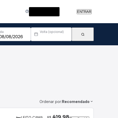
Central de Ajuda
ENTRAR
Ida
Volta (opcional)
Ordenar por:
Recomendado
419,98
R$
LEITO CAMA