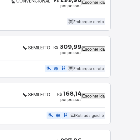
R$
CONVENCIONAL
Escolher ida
por pessoa
Embarque direto
309,99
R$
SEMILEITO
Escolher ida
por pessoa
airline_seat_legroom_extra
ac_unit
WC
Embarque direto
168,14
R$
SEMILEITO
Escolher ida
por pessoa
airline_seat_legroom_extra
ac_unit
WC
Retirada guichê