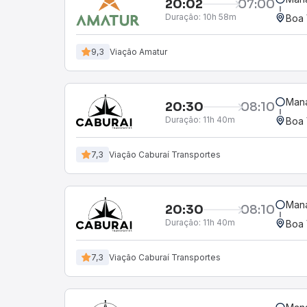
20:02
07:00
Duração:
10h 58m
Boa 
9,3
Viação Amatur
Mana
20:30
08:10
Duração:
11h 40m
Boa 
7,3
Viação Caburaí Transportes
Mana
20:30
08:10
Duração:
11h 40m
Boa 
7,3
Viação Caburaí Transportes