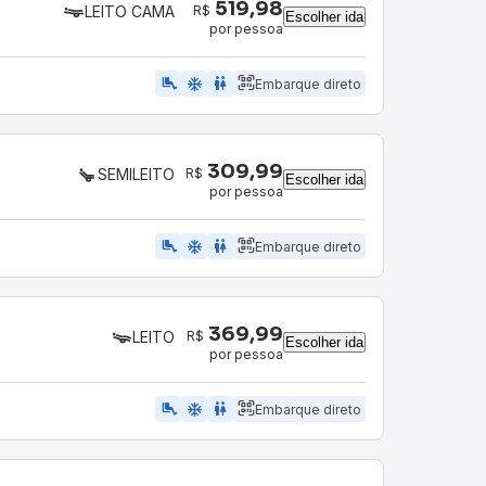
519,98
R$
LEITO CAMA
Escolher ida
por pessoa
airline_seat_legroom_extra
ac_unit
wc
Embarque direto
309,99
R$
SEMILEITO
Escolher ida
por pessoa
airline_seat_legroom_extra
ac_unit
WC
Embarque direto
369,99
R$
LEITO
Escolher ida
por pessoa
airline_seat_legroom_extra
ac_unit
wc
Embarque direto