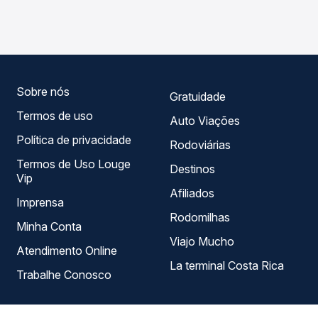
Mandaguari, PR para Nova Aurora, PR, com horários
garante a melhor oferta para o seu roteiro.
variados ao longo do dia. Na Quero Passagem você
compara todas as opções — empresas, horários, tipos de
serviço e preços — em um só lugar e escolhe a que
melhor se encaixa na sua viagem.
Sobre nós
Gratuidade
Termos de uso
Auto Viações
Política de privacidade
Rodoviárias
Termos de Uso Louge
Destinos
Vip
Afiliados
Imprensa
Rodomilhas
Minha Conta
Viajo Mucho
Atendimento Online
La terminal Costa Rica
Trabalhe Conosco