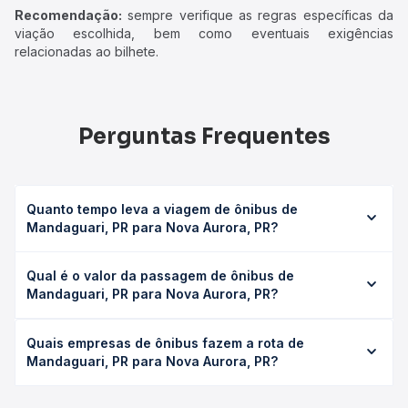
Recomendação:
sempre verifique as regras específicas da
viação escolhida, bem como eventuais exigências
relacionadas ao bilhete.
Perguntas Frequentes
Quanto tempo leva a viagem de ônibus de
Mandaguari, PR para Nova Aurora, PR?
A viagem de ônibus de Mandaguari, PR para Nova Aurora,
Qual é o valor da passagem de ônibus de
PR leva em média 5h 25min, podendo variar conforme a
Mandaguari, PR para Nova Aurora, PR?
viação, o tipo de serviço (convencional, executivo ou
leito) e as condições de tráfego. Na Quero Passagem
O preço da passagem de ônibus de Mandaguari, PR para
você consulta os horários disponíveis e vê a duração
Quais empresas de ônibus fazem a rota de
Nova Aurora, PR custa em média R$ 116,23 e varia
exata de cada opção na data desejada.
Mandaguari, PR para Nova Aurora, PR?
conforme a data da viagem, a empresa, o tipo de poltrona
e a antecedência da compra. Na Quero Passagem você
As viações Expresso Nordeste operam o trecho de
compara os preços de todas as viações em tempo real e